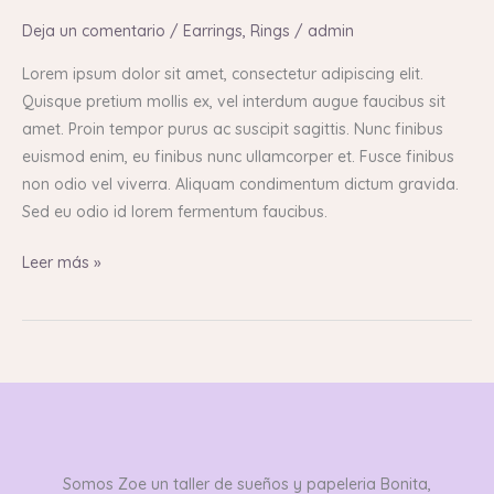
Use
Deja un comentario
/
Earrings
,
Rings
/
admin
in
Custom
Lorem ipsum dolor sit amet, consectetur adipiscing elit.
Wood
Quisque pretium mollis ex, vel interdum augue faucibus sit
earrings
amet. Proin tempor purus ac suscipit sagittis. Nunc finibus
euismod enim, eu finibus nunc ullamcorper et. Fusce finibus
non odio vel viverra. Aliquam condimentum dictum gravida.
Sed eu odio id lorem fermentum faucibus.
Leer más »
Somos Zoe un taller de sueños y papeleria Bonita,