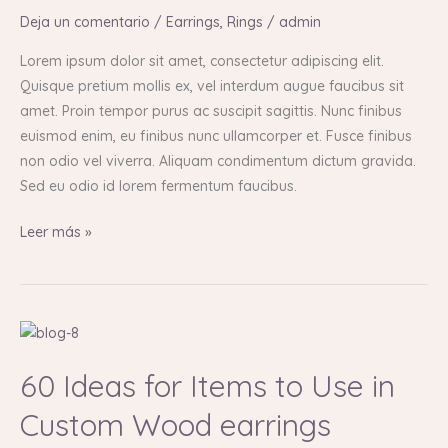
Use
Deja un comentario
/
Earrings
,
Rings
/
admin
in
Custom
Lorem ipsum dolor sit amet, consectetur adipiscing elit.
Wood
Quisque pretium mollis ex, vel interdum augue faucibus sit
earrings
amet. Proin tempor purus ac suscipit sagittis. Nunc finibus
euismod enim, eu finibus nunc ullamcorper et. Fusce finibus
non odio vel viverra. Aliquam condimentum dictum gravida.
Sed eu odio id lorem fermentum faucibus.
Leer más »
60
Ideas
60 Ideas for Items to Use in
for
Items
Custom Wood earrings
to