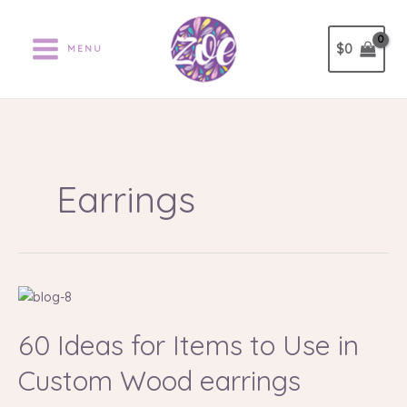
Ir
al
$
0
MENU
contenido
Earrings
60
Ideas
60 Ideas for Items to Use in
for
Items
Custom Wood earrings
to