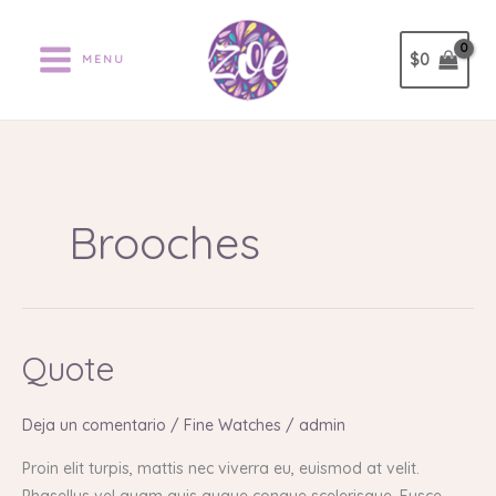
Ir
al
$
0
MENU
contenido
Brooches
Quote
Quote
Deja un comentario
/
Fine Watches
/
admin
Proin elit turpis, mattis nec viverra eu, euismod at velit.
Phasellus vel quam quis augue congue scelerisque. Fusce