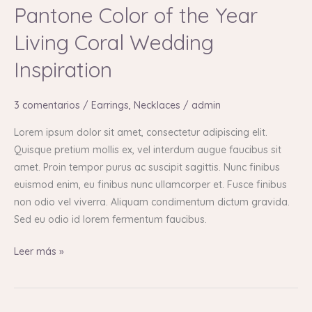
Pantone Color of the Year
of
the
Living Coral Wedding
Year
Inspiration
Living
Coral
Wedding
3 comentarios
/
Earrings
,
Necklaces
/
admin
Inspiration
Lorem ipsum dolor sit amet, consectetur adipiscing elit.
Quisque pretium mollis ex, vel interdum augue faucibus sit
amet. Proin tempor purus ac suscipit sagittis. Nunc finibus
euismod enim, eu finibus nunc ullamcorper et. Fusce finibus
non odio vel viverra. Aliquam condimentum dictum gravida.
Sed eu odio id lorem fermentum faucibus.
Leer más »