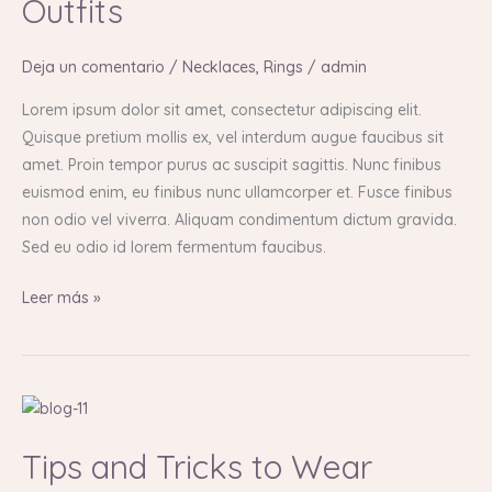
Outfits
Bracelets
with
Different
Deja un comentario
/
Necklaces
,
Rings
/
admin
Outfits
Lorem ipsum dolor sit amet, consectetur adipiscing elit.
Quisque pretium mollis ex, vel interdum augue faucibus sit
amet. Proin tempor purus ac suscipit sagittis. Nunc finibus
euismod enim, eu finibus nunc ullamcorper et. Fusce finibus
non odio vel viverra. Aliquam condimentum dictum gravida.
Sed eu odio id lorem fermentum faucibus.
Leer más »
Tips
and
Tips and Tricks to Wear
Tricks
to