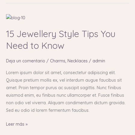
15
Jewellery
15 Jewellery Style Tips You
Style
Tips
Need to Know
You
Need
Deja un comentario
/
Charms
,
Necklaces
/
admin
to
Know
Lorem ipsum dolor sit amet, consectetur adipiscing elit.
Quisque pretium mollis ex, vel interdum augue faucibus sit
amet. Proin tempor purus ac suscipit sagittis. Nunc finibus
euismod enim, eu finibus nunc ullamcorper et. Fusce finibus
non odio vel viverra. Aliquam condimentum dictum gravida.
Sed eu odio id lorem fermentum faucibus.
Leer más »