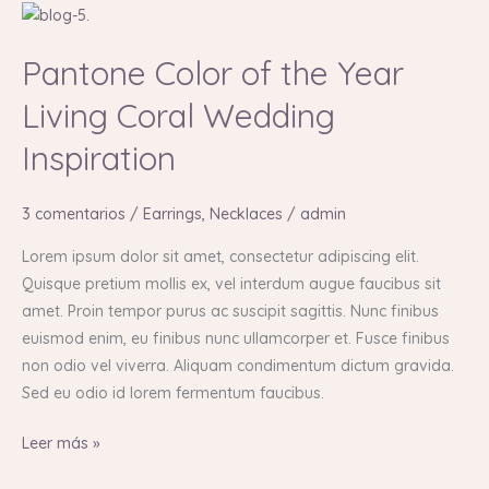
Pantone
Color
Pantone Color of the Year
of
the
Living Coral Wedding
Year
Inspiration
Living
Coral
Wedding
3 comentarios
/
Earrings
,
Necklaces
/
admin
Inspiration
Lorem ipsum dolor sit amet, consectetur adipiscing elit.
Quisque pretium mollis ex, vel interdum augue faucibus sit
amet. Proin tempor purus ac suscipit sagittis. Nunc finibus
euismod enim, eu finibus nunc ullamcorper et. Fusce finibus
non odio vel viverra. Aliquam condimentum dictum gravida.
Sed eu odio id lorem fermentum faucibus.
Leer más »