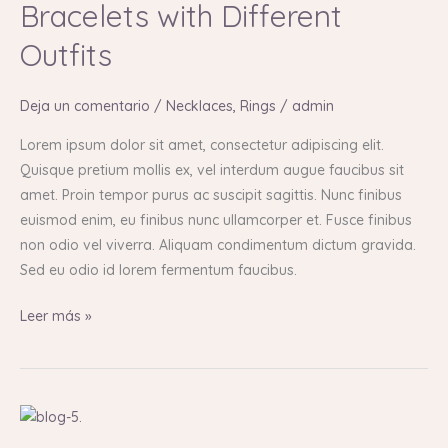
Bracelets with Different
Wear
Outfits
Bracelets
with
Different
Deja un comentario
/
Necklaces
,
Rings
/
admin
Outfits
Lorem ipsum dolor sit amet, consectetur adipiscing elit.
Quisque pretium mollis ex, vel interdum augue faucibus sit
amet. Proin tempor purus ac suscipit sagittis. Nunc finibus
euismod enim, eu finibus nunc ullamcorper et. Fusce finibus
non odio vel viverra. Aliquam condimentum dictum gravida.
Sed eu odio id lorem fermentum faucibus.
Leer más »
Pantone
Color