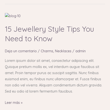
15
Jewellery
15 Jewellery Style Tips You
Style
Tips
Need to Know
You
Need
Deja un comentario
/
Charms
,
Necklaces
/
admin
to
Know
Lorem ipsum dolor sit amet, consectetur adipiscing elit.
Quisque pretium mollis ex, vel interdum augue faucibus sit
amet. Proin tempor purus ac suscipit sagittis. Nunc finibus
euismod enim, eu finibus nunc ullamcorper et. Fusce finibus
non odio vel viverra. Aliquam condimentum dictum gravida.
Sed eu odio id lorem fermentum faucibus.
Leer más »