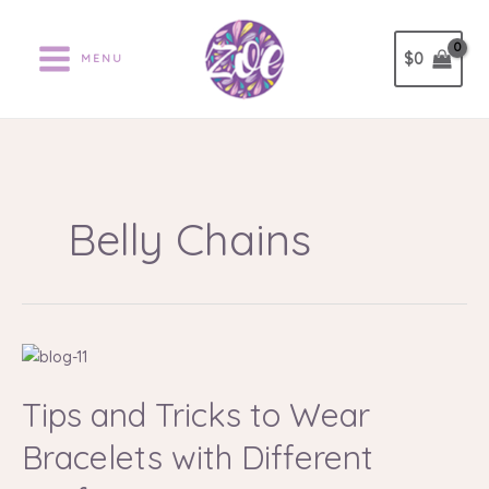
Ir
al
$
0
MENU
contenido
Belly Chains
Tips
and
Tips and Tricks to Wear
Tricks
to
Bracelets with Different
Wear