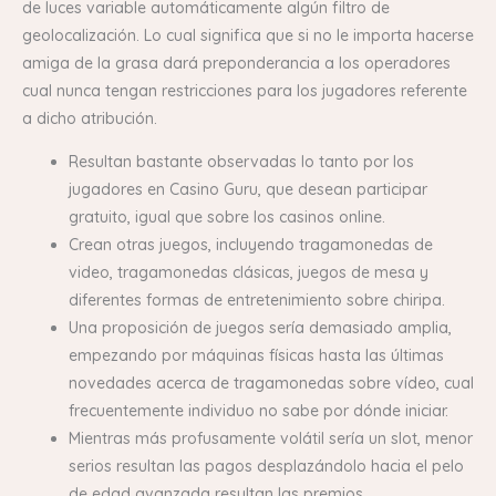
de luces variable automáticamente algún filtro de
geolocalización. Lo cual significa que si no le importa hacerse
amiga de la grasa dará preponderancia a los operadores
cual nunca tengan restricciones para los jugadores referente
a dicho atribución.
Resultan bastante observadas lo tanto por los
jugadores en Casino Guru, que desean participar
gratuito, igual que sobre los casinos online.
Crean otras juegos, incluyendo tragamonedas de
video, tragamonedas clásicas, juegos de mesa y
diferentes formas de entretenimiento sobre chiripa.
Una proposición de juegos serí­a demasiado amplia,
empezando por máquinas físicas hasta las últimas
novedades acerca de tragamonedas sobre vídeo, cual
frecuentemente individuo no sabe por dónde iniciar.
Mientras más profusamente volátil serí­a un slot, menor
serios resultan las pagos desplazándolo hacia el pelo
de edad avanzada resultan las premios.