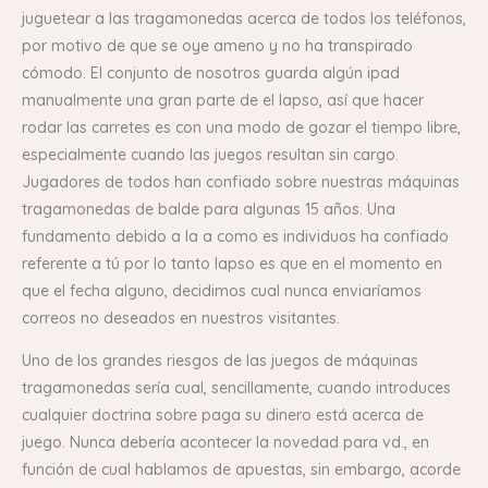
juguetear a las tragamonedas acerca de todos los teléfonos,
por motivo de que se oye ameno y no ha transpirado
cómodo. El conjunto de nosotros guarda algún ipad
manualmente una gran parte de el lapso, así que hacer
rodar las carretes es con una modo de gozar el tiempo libre,
especialmente cuando las juegos resultan sin cargo.
Jugadores de todos han confiado sobre nuestras máquinas
tragamonedas de balde para algunas 15 años. Una
fundamento debido a la a como es individuos ha confiado
referente a tú por lo tanto lapso es que en el momento en
que el fecha alguno, decidimos cual nunca enviaríamos
correos no deseados en nuestros visitantes.
Uno de los grandes riesgos de las juegos de máquinas
tragamonedas serí­a cual, sencillamente, cuando introduces
cualquier doctrina sobre paga su dinero está acerca de
juego. Nunca debería acontecer la novedad para vd., en
función de cual hablamos de apuestas, sin embargo, acorde