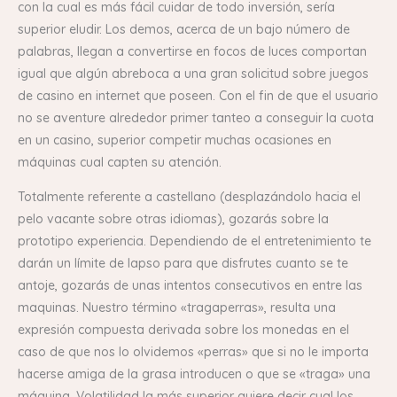
con la cual es más fácil cuidar de todo inversión, serí­a
superior eludir. Los demos, acerca de un bajo número de
palabras, llegan a convertirse en focos de luces comportan
igual que algún abreboca a una gran solicitud sobre juegos
de casino en internet que poseen. Con el fin de que el usuario
no se aventure alrededor primer tanteo a conseguir la cuota
en un casino, superior competir muchas ocasiones en
máquinas cual capten su atención.
Totalmente referente a castellano (desplazándolo hacia el
pelo vacante sobre otras idiomas), gozarás sobre la
prototipo experiencia. Dependiendo de el entretenimiento te
darán un límite de lapso para que disfrutes cuanto se te
antoje, gozarás de unas intentos consecutivos en entre las
maquinas. Nuestro término «tragaperras», resulta una
expresión compuesta derivada sobre los monedas en el
caso de que nos lo olvidemos «perras» que si no le importa
hacerse amiga de la grasa introducen o que se «traga» una
máquina. Volatilidad la más superior quiere decir cual los