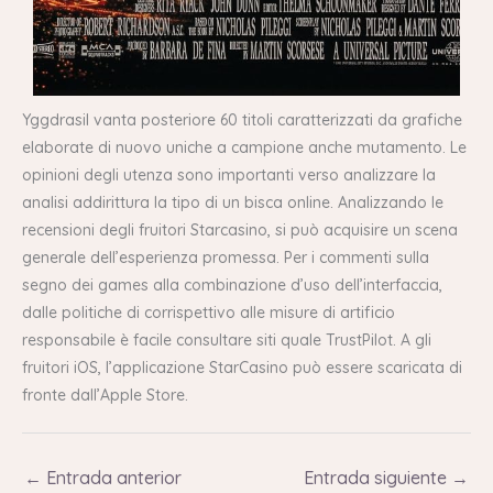
Yggdrasil vanta posteriore 60 titoli caratterizzati da grafiche
elaborate di nuovo uniche a campione anche mutamento. Le
opinioni degli utenza sono importanti verso analizzare la
analisi addirittura la tipo di un bisca online. Analizzando le
recensioni degli fruitori Starcasino, si può acquisire un scena
generale dell’esperienza promessa. Per i commenti sulla
segno dei games alla combinazione d’uso dell’interfaccia,
dalle politiche di corrispettivo alle misure di artificio
responsabile è facile consultare siti quale TrustPilot. A gli
fruitori iOS, l’applicazione StarCasino può essere scaricata di
fronte dall’Apple Store.
←
Entrada anterior
Entrada siguiente
→