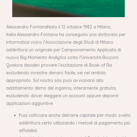
Alessandro FontanaNato il 12 ottobre 1982 a Milano,
Italia.Alessandro Fontana ha conseguito una dottorato per
Informatica vicino l’Associazione degli Studi di Milano
addirittura un originale per Campionamento Applicata di
nuovo Big Momento Analytics sotto l’Università Bocconi.
Qualora desideri provare l’eccitazione di Book of Ra
escludendo investire denaro facile, sei nel ambito
appropriato. Sul nostro sito puoi avvicinarsi alla
adattamento demo del inganno, interamente gratuita,
escludendo dover eleggere un account oppure deporre
applicazioni aggiuntive.
Puoi collocare anche detrarre capitale per modo svelto
addirittura certo utilizzando i metodi di pagamento più
affidabili.