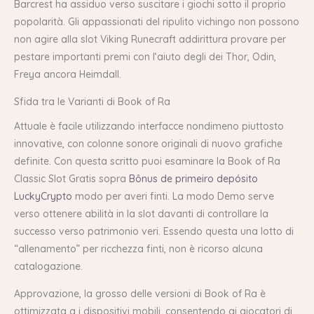
Barcrest ha assiduo verso suscitare i giochi sotto il proprio
popolarità. Gli appassionati del ripulito vichingo non possono
non agire alla slot Viking Runecraft addirittura provare per
pestare importanti premi con l‘aiuto degli dei Thor, Odin,
Freya ancora Heimdall.
Sfida tra le Varianti di Book of Ra
Attuale è facile utilizzando interfacce nondimeno piuttosto
innovative, con colonne sonore originali di nuovo grafiche
definite. Con questa scritto puoi esaminare la Book of Ra
Classic Slot Gratis sopra
Bônus de primeiro depósito
LuckyCrypto
modo per averi finti. La modo Demo serve
verso ottenere abilità in la slot davanti di controllare la
successo verso patrimonio veri. Essendo questa una lotto di
“allenamento” per ricchezza finti, non è ricorso alcuna
catalogazione.
Approvazione, la grosso delle versioni di Book of Ra è
ottimizzata a i dispositivi mobili, consentendo ai giocatori di