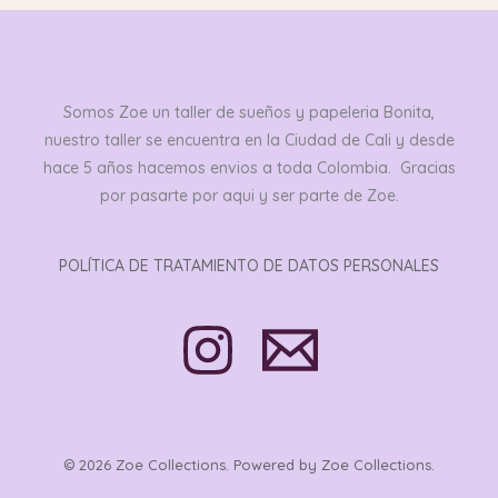
Somos Zoe un taller de sueños y papeleria Bonita,
nuestro taller se encuentra en la Ciudad de Cali y desde
hace 5 años hacemos envios a toda Colombia. Gracias
por pasarte por aqui y ser parte de Zoe.
POLÍTICA DE TRATAMIENTO DE DATOS PERSONALES
© 2026 Zoe Collections. Powered by Zoe Collections.