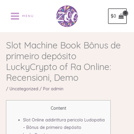
Ir
al
$
0
MENU
contenido
Slot Machine Book Bônus de
primeiro depósito
LuckyCrypto of Ra Online:
Recensioni, Demo
/
Uncategorized
/ Por
admin
Content
Slot Online addirittura pericolo Ludopatia
– Bônus de primeiro depósito