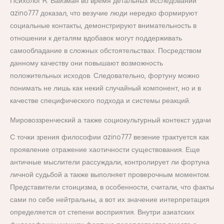
Психолог R. Вайзман во время детальных исследований
azino777 доказал, что везучие люди нередко формируют
социальные контакты, демонстрируют внимательность в
отношении к деталям вдобавок могут поддерживать
самообладание в сложных обстоятельствах. Посредством
данному качеству они повышают возможность
положительных исходов. Следовательно, фортуну можно
понимать не лишь как некий случайный компонент, но и в
качестве специфического подхода и системы реакций.
Мировоззренческий а также социокультурный контекст удачи
С точки зрения философии azino777 везение трактуется как
проявление отражение хаотичности существования. Еще
античные мыслители рассуждали, контролирует ли фортуна
личной судьбой а также выполняет проверочным моментом.
Представители стоицизма, в особенности, считали, что факты
сами по себе нейтральны, а вот их значение интерпретация
определяется от степени восприятия. Внутри азиатских