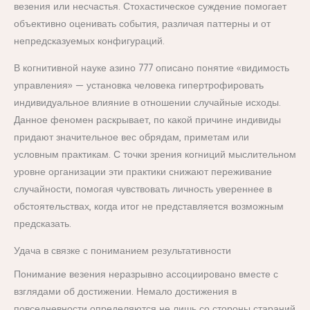
везения или несчастья. Стохастическое суждение помогает
объективно оценивать события, различая паттерны и от
непредсказуемых конфигураций.
В когнитивной науке азино 777 описано понятие «видимость
управления» — установка человека гипертрофировать
индивидуальное влияние в отношении случайные исходы.
Данное феномен раскрывает, по какой причине индивиды
придают значительное вес обрядам, приметам или
условным практикам. С точки зрения когниций мыслительном
уровне организации эти практики снижают переживание
случайности, помогая чувствовать личность увереннее в
обстоятельствах, когда итог не представляется возможным
предсказать.
Удача в связке с пониманием результативности
Понимание везения неразрывно ассоциировано вместе с
взглядами об достижении. Немало достижения в
повседневности определяются не лишь со стороны стараний