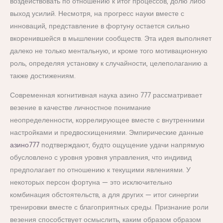
воздействовать по отношению к итог процессов, долю либо
выход усилий. Несмотря, на прогресс науки вместе с
инноваций, представление в фортуну остается сильно
вкоренившейся в мышлении сообществ. Эта идея выполняет
далеко не только ментальную, и кроме того мотивационную
роль, определяя установку к случайности, целеполаганию а
также достижениям.
Современная когнитивная наука азино 777 рассматривает
везение в качестве личностное понимание
неопределенности, коррелирующее вместе с внутренними
настройками и предвосхищениями. Эмпирические данные
азино777
подтверждают, будто ощущение удачи напрямую
обусловлено с уровня уровня управления, что индивид
предполагает по отношению к текущими явлениями. У
некоторых персон фортуна — это исключительно
комбинация обстоятельств, а для других — итог синергии
тренировки вместе с благоприятных среды. Признание роли
везения способствует осмыслить, каким образом образом