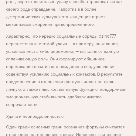
роль, вера относительно удачу способна трактоваться как
своего рода оправдание. Напротив в в более
детерминистских культурах эта концепция играет
механизмом смирения предопределённого.
Характерно, что нередко социальные обряды azino777,
переплетенные с темой удачи — к примеру, пожелания,
условные жесты либо церемонии, — выполняют важную
сплачивающую роль. Они формируют общинное
переживание позитивного ожидания и воодушевления,
содействуя усилению социальных контактов. В результате,
представление в отношении фортуны играет не лишь
личную, а также плюс коллективную функцию, поддерживая
эмоциональную стабильность вдобавок чувство
сопричастности.
Удача и неопределенностью
Один среди основных грани осознания фортуны считается
отношение по отношению к риску. Индивиды, считающие