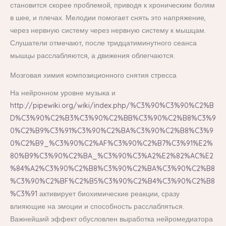
становится скорее проблемой, приводя к хроническим болям
в шее, и плечах. Мелодии помогает снять это напряжение,
через нервную систему через нервную систему к мышцам.
Слушатели отмечают, после тридцатиминутного сеанса
мышцы расслабляются, а движения облегчаются.
Мозговая химия композиционного снятия стресса
На нейронном уровне музыка и
http://pipewiki.org/wiki/index.php/%C3%90%C3%90%C2%B
D%C3%90%C2%B3%C3%90%C2%BB%C3%90%C2%B8%C3%9
0%C2%B9%C3%91%C3%90%C2%BA%C3%90%C2%B8%C3%9
0%C2%B9_%C3%90%C2%AF%C3%90%C2%B7%C3%91%E2%
80%B9%C3%90%C2%BA_%C3%90%C3%A2%E2%82%AC%E2
%84%A2%C3%90%C2%B8%C3%90%C2%BA%C3%90%C2%B8
%C3%90%C2%BF%C2%B5%C3%90%C2%B4%C3%90%C2%B8
%C3%91
активирует биохимические реакции, сразу
влияющие на эмоции и способность расслабляться.
Важнейший эффект обусловлен выработка нейромедиатора