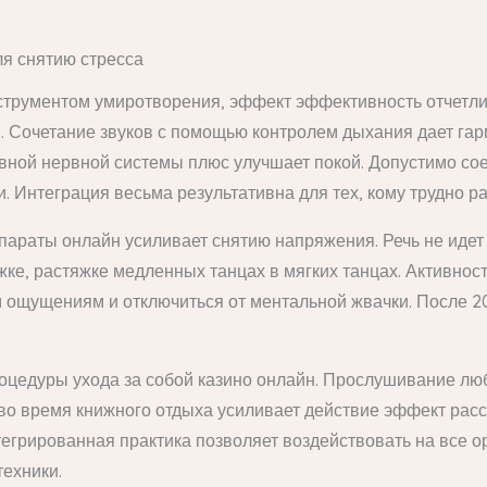
ля снятию стресса
струментом умиротворения, эффект эффективность отчетлив
 Сочетание звуков с помощью контролем дыхания дает гар
вной нервной системы плюс улучшает покой. Допустимо со
. Интеграция весьма результативна для тех, кому трудно р
араты онлайн усиливает снятию напряжения. Речь не идет 
е, растяжке медленных танцах в мягких танцах. Активность
 ощущениям и отключиться от ментальной жвачки. После 20
оцедуры ухода за собой казино онлайн. Прослушивание лю
и во время книжного отдыха усиливает действие эффект ра
егрированная практика позволяет воздействовать на все о
техники.