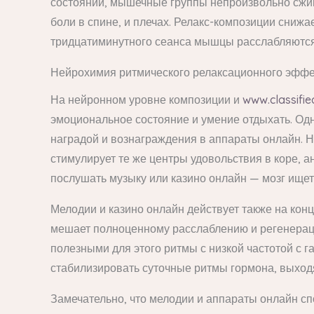
состоянии, мышечные группы непроизвольно сжим
боли в спине, и плечах. Релакс-композиции сниж
тридцатиминутного сеанса мышцы расслабляются,
Нейрохимия ритмического релаксационного эффе
На нейронном уровне композиции и
www.classifie
эмоциональное состояние и умение отдыхать. Од
наградой и вознаграждения в аппараты онлайн. 
стимулирует те же центры удовольствия в коре, 
послушать музыку или казино онлайн — мозг ищет
Мелодии и казино онлайн действует также на кон
мешает полноценному расслаблению и регенераци
полезными для этого ритмы с низкой частотой с
стабилизировать суточные ритмы гормона, выходя
Замечательно, что мелодии и аппараты онлайн с