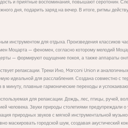
адость и приятные воспоминания, повышают серотонин. Сл
жного дня, подарить заряд на вечер. В итоге, ритмы действ
ым инструментом для отдыха. Произведения классиков час
ен Моцарта — феномен, согласно которому мелодий Моцар
церты — формируют ощущение покоя, а также аппараты онл
ствует релаксации. Треки Ино, Marconi Union и аналогичны
аемую идеальной для расслабления. Создана совместно с т
в в минуту, плавные гармонические переходы и успокаиваю
спользуемая для релаксации. Дождь, лес, птицы, ручей, в
ией человека. Звуки природы столетиями предупреждали о 
нация природных звуков с мягкой инструментальной музыко
вно маскировать городской шум, создавая акустический кок