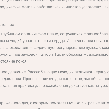
ющие свойства, облегчая организму оперативнее и эффек
лодические мотивы работают как инициатор успокоения, в
стояние
а глубинном органическом плане, сотрудничая с разнообра
тика мелодий управлять ритм сердца. Исследования показ
е в спокойствии — содействует регулированию пульса с ко
руются под звуковой паттерн. Таким образом, музыкальные
стояние покоя.
яное давление. Расслабляющие мелодии включают нервную 
ию давления. Процесс полезен для пациентов, чьи обязанно
кальная практика для расслабления действует как натурал
яженного дня, с которым помогает музыка и игровые авт