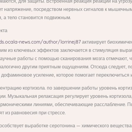
аются, для защиты. Встроенная реакция реакции на угрозу
ает напряжение, посредством нервных сигналов к мышечным
 а тело становится подвижным.
кта
ds.ocala-news.com/author/lorrinej87
активирует биохимиче
ним из ключевых эффектов заключается в стимуляция выра
Научные работы с помощью сканирования мозга отмечают, ч
аналогично другим приятным ощущениям. Отсюда следует, п
 дофаминовое усиление, которое помогает переключиться и
центрацию кортизола. по завершении работы уровень корти
и. Музыкальная релаксация регулирует уровень кортизола,
 гармоническими линиями, обеспечивающие расслабление. П
т из равновесия при стрессе.
пособствует выработке серотонина — химического веществ