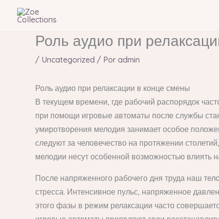
Ir
al
contenido
Роль аудио при релаксаци
/
Uncategorized
/ Por
admin
Роль аудио при релаксации в конце смены
В текущем времени, где рабочий распорядок част
при помощи игровые автоматы после службы стан
умиротворения мелодия занимает особое положен
следуют за человечество на протяжении столетий
мелодии несут особенной возможностью влиять на
После напряженного рабочего дня труда наш тело
стресса. Интенсивное пульс, напряженное давле
этого фазы в режим релаксации часто совершаетс