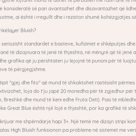
ni në konsideratë së pari avantazhet dhe disavantazhet që lid
sotme, ai është i rregullt dhe i reziston shumë kohëzgjatjes 
shkëlqyer Bluish?
 seriozisht standardet e basteve, kufizimet e shkëputjes dh
janë të dizajnuara të jenë të thjeshta, në mënyrë që të jenë 
e grafika që ju përshtaten ju lejojnë të punoni për të luajtur
teve të përgjegjshme.
 tipit "gjej dhe fito" që mund të shkaktohet rastësisht përme
tivizohet, loja do t'ju japë 20 monedha për të zgjedhur për 
 Breshkë dhe mund të keni edhe Fruta Deti). Pasi të mbledhn
ike Great Blue është një lojë e thjeshtë, por ka grafikë të s
krijuar me shpërndarje hapi 3+. Një temë me dizajn stripi ko
 falas High Bluish funksionon pa probleme në sistemet me ver