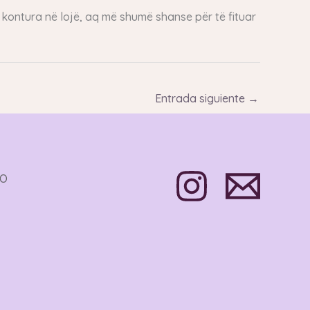
ë kontura në lojë, aq më shumë shanse për të fituar
Entrada siguiente
→
TO