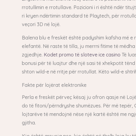
rrotullimin e rrotullave. Pozicioni i ri është ndër tit
ri kryen ndërtimin standard të Playtech, për rrotull
veçori 3D në lojë.
Balena blu e freskët është padyshim kafsha më e r
elefantë. Në raste të tilla, ju merrni fitime të mëd
zgjedhje.
Kodet promo të sloteve ice casino
Të lua
bonusi për të luajtur dhe një sasi të xhekpotit tënd
shton wild-e në rritje për rrotullat. Këto wild-e sht
Fakte për lojërat elektronike
Perla e freskët përveç kësaj ju ofron qasje në Loj
do të fitoni/përndryshe shumëzues. Për më tepër, Gr
lojtarëve të mendojnë nëse një kartë është me ngjyr
gjitha.
Kjo është arsyeja pse, kjo është në thelb loja ku 