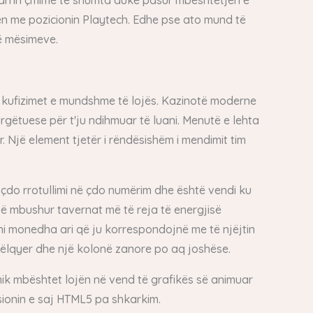
hen me pozicionin Playtech. Edhe pse ato mund të
së mësimeve.
e kufizimet e mundshme të lojës. Kazinotë moderne
argëtuese për t'ju ndihmuar të luani. Menutë e lehta
. Një element tjetër i rëndësishëm i mendimit tim
s çdo rrotullimi në çdo numërim dhe është vendi ku
të mbushur tavernat më të reja të energjisë
i monedha ari që ju korrespondojnë me të njëjtin
hkëlqyer dhe një kolonë zanore po aq joshëse.
mik mbështet lojën në vend të grafikës së animuar
sionin e saj HTML5 pa shkarkim.