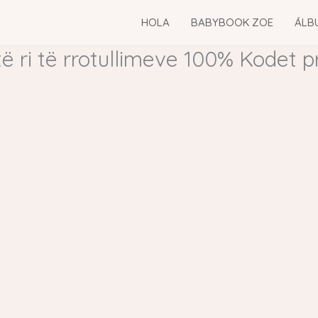
HOLA
BABYBOOK ZOE
ÁLB
të ri të rrotullimeve 100% Kodet p