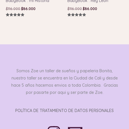
BabyBook : mi Historia
BabyBook : Rey Leon
$
116.000
$
86.000
$
116.000
$
86.000
Valorado con
Valorado con
5.00
5.00
de 5
de 5
Somos Zoe un taller de sueños y papeleria Bonita,
nuestro taller se encuentra en la Ciudad de Cali y desde
hace 5 años hacemos envios a toda Colombia. Gracias
por pasarte por aqui y ser parte de Zoe.
POLÍTICA DE TRATAMIENTO DE DATOS PERSONALES