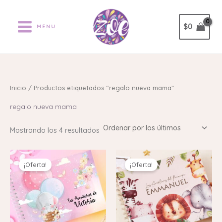
Ordenado
Ir
por
los
al
últimos
$
0
MENU
contenido
Inicio
/ Productos etiquetados “regalo nueva mama”
regalo nueva mama
Mostrando los 4 resultados
El
El
El
El
precio
precio
precio
precio
¡Oferta!
¡Oferta!
original
actual
original
actual
era:
es:
era:
es:
$116.000.
$86.000.
$116.000.
$86.000.