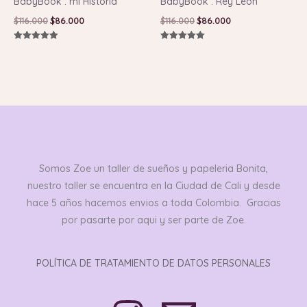
BabyBook : mi Historia
BabyBook : Rey Leon
$
116.000
$
86.000
$
116.000
$
86.000
Valorado con
Valorado con
5.00
5.00
de 5
de 5
Somos Zoe un taller de sueños y papeleria Bonita,
nuestro taller se encuentra en la Ciudad de Cali y desde
hace 5 años hacemos envios a toda Colombia. Gracias
por pasarte por aqui y ser parte de Zoe.
POLÍTICA DE TRATAMIENTO DE DATOS PERSONALES