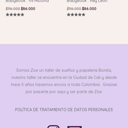
BabyBook : mi Historia
BabyBook : Rey Leon
$
116.000
$
86.000
$
116.000
$
86.000
Valorado con
Valorado con
5.00
5.00
de 5
de 5
Somos Zoe un taller de sueños y papeleria Bonita,
nuestro taller se encuentra en la Ciudad de Cali y desde
hace 5 años hacemos envios a toda Colombia. Gracias
por pasarte por aqui y ser parte de Zoe.
POLÍTICA DE TRATAMIENTO DE DATOS PERSONALES