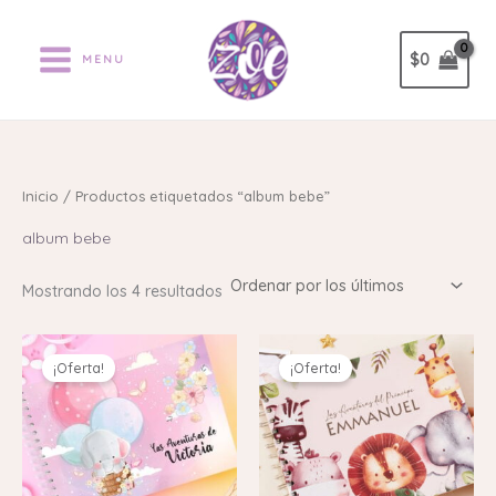
Ordenado
Ir
por
los
al
últimos
$
0
MENU
contenido
Inicio
/ Productos etiquetados “album bebe”
album bebe
Mostrando los 4 resultados
El
El
El
El
precio
precio
precio
precio
¡Oferta!
¡Oferta!
original
actual
original
actual
era:
es:
era:
es:
$116.000.
$86.000.
$116.000.
$86.000.