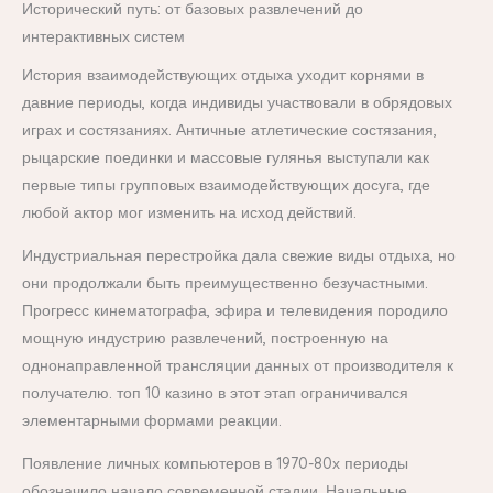
Исторический путь: от базовых развлечений до
интерактивных систем
История взаимодействующих отдыха уходит корнями в
давние периоды, когда индивиды участвовали в обрядовых
играх и состязаниях. Античные атлетические состязания,
рыцарские поединки и массовые гулянья выступали как
первые типы групповых взаимодействующих досуга, где
любой актор мог изменить на исход действий.
Индустриальная перестройка дала свежие виды отдыха, но
они продолжали быть преимущественно безучастными.
Прогресс кинематографа, эфира и телевидения породило
мощную индустрию развлечений, построенную на
однонаправленной трансляции данных от производителя к
получателю. топ 10 казино в этот этап ограничивался
элементарными формами реакции.
Появление личных компьютеров в 1970-80х периоды
обозначило начало современной стадии. Начальные