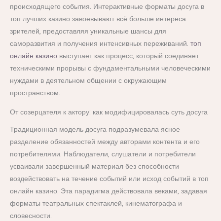
происходящего события. Интерактивные форматы досуга в
топ лучших казино завоевывают всё больше интереса
зрителей, предоставляя уникальные шансы для
саморазвития и получения интенсивных переживаний.
топ
онлайн казино
выступает как процесс, который соединяет
техническими прорывы с фундаментальными человеческими
нуждами в деятельном общении с окружающим
пространством.
От созерцателя к актору: как модифицировалась суть досуга
Традиционная модель досуга подразумевала ясное
разделение обязанностей между авторами контента и его
потребителями. Наблюдатели, слушатели и потребители
усваивали завершенный материал без способности
воздействовать на течение событий или исход событий в топ
онлайн казино. Эта парадигма действовала веками, задавая
форматы театральных спектаклей, кинематографа и
словесности.