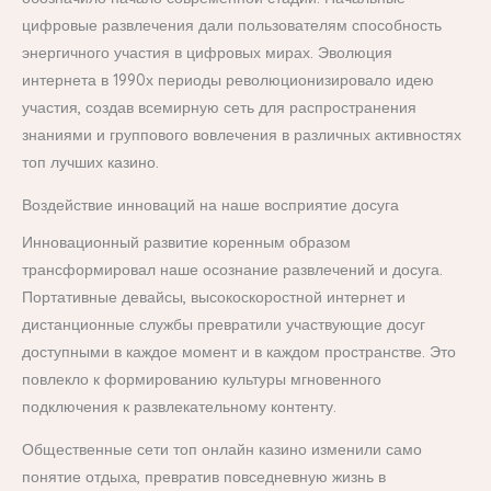
цифровые развлечения дали пользователям способность
энергичного участия в цифровых мирах. Эволюция
интернета в 1990х периоды революционизировало идею
участия, создав всемирную сеть для распространения
знаниями и группового вовлечения в различных активностях
топ лучших казино.
Воздействие инноваций на наше восприятие досуга
Инновационный развитие коренным образом
трансформировал наше осознание развлечений и досуга.
Портативные девайсы, высокоскоростной интернет и
дистанционные службы превратили участвующие досуг
доступными в каждое момент и в каждом пространстве. Это
повлекло к формированию культуры мгновенного
подключения к развлекательному контенту.
Общественные сети топ онлайн казино изменили само
понятие отдыха, превратив повседневную жизнь в