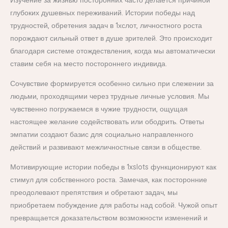
глубоких душевных переживаний. Истории победы над
трудностей, обретения задач в 1хслот, личностного роста
порождают сильный ответ в душе зрителей. Это происходит
благодаря системе отождествления, когда мы автоматически
ставим себя на место постороннего индивида.
Сочувствие формируется особенно сильно при слежении за
людьми, проходящими через трудные личные условия. Мы
чувственно погружаемся в чужие трудности, ощущая
настоящее желание содействовать или ободрить. Ответы
эмпатии создают базис для социально направленного
действий и развивают межличностные связи в обществе.
Мотивирующие истории победы в 1xslots функционируют как
стимул для собственного роста. Замечая, как посторонние
преодолевают препятствия и обретают задач, мы
приобретаем побуждение для работы над собой. Чужой опыт
превращается доказательством возможности изменений и