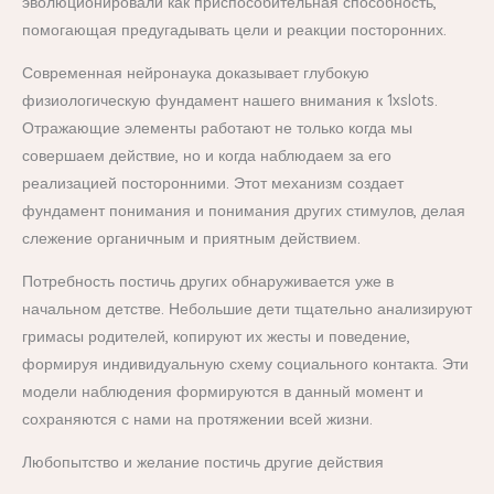
эволюционировали как приспособительная способность,
помогающая предугадывать цели и реакции посторонних.
Современная нейронаука доказывает глубокую
физиологическую фундамент нашего внимания к 1xslots.
Отражающие элементы работают не только когда мы
совершаем действие, но и когда наблюдаем за его
реализацией посторонними. Этот механизм создает
фундамент понимания и понимания других стимулов, делая
слежение органичным и приятным действием.
Потребность постичь других обнаруживается уже в
начальном детстве. Небольшие дети тщательно анализируют
гримасы родителей, копируют их жесты и поведение,
формируя индивидуальную схему социального контакта. Эти
модели наблюдения формируются в данный момент и
сохраняются с нами на протяжении всей жизни.
Любопытство и желание постичь другие действия