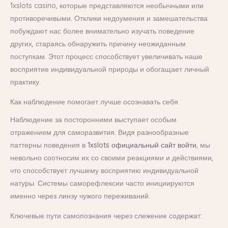
1xslots casino, которые представляются необычными или
противоречивыми. Отклики недоумения и замешательства
побуждают нас более внимательно изучать поведение
других, стараясь обнаружить причину неожиданным
поступкам. Этот процесс способствует увеличивать наше
восприятие индивидуальной природы и обогащает личный
практику.
Как наблюдение помогает лучше осознавать себя
Наблюдение за посторонними выступает особым
отражением для саморазвития. Видя разнообразные
паттерны поведения в
1xslots официальный сайт войти
, мы
невольно соотносим их со своими реакциями и действиями,
что способствует лучшему восприятию индивидуальной
натуры. Системы саморефлексии часто инициируются
именно через линзу чужого переживаний.
Ключевые пути самопознания через слежение содержат: