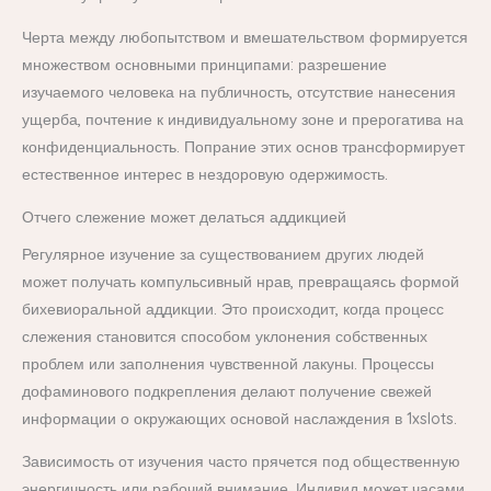
Черта между любопытством и вмешательством формируется
множеством основными принципами: разрешение
изучаемого человека на публичность, отсутствие нанесения
ущерба, почтение к индивидуальному зоне и прерогатива на
конфиденциальность. Попрание этих основ трансформирует
естественное интерес в нездоровую одержимость.
Отчего слежение может делаться аддикцией
Регулярное изучение за существованием других людей
может получать компульсивный нрав, превращаясь формой
бихевиоральной аддикции. Это происходит, когда процесс
слежения становится способом уклонения собственных
проблем или заполнения чувственной лакуны. Процессы
дофаминового подкрепления делают получение свежей
информации о окружающих основой наслаждения в 1xslots.
Зависимость от изучения часто прячется под общественную
энергичность или рабочий внимание. Индивид может часами