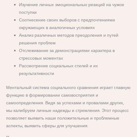
Изучение личных эмоциональных реакций на чужое
поступки
Соотнесение своих выборов с предпочтениями
окружающих в аналогичных условиях
Анализ различных методов преодоления и путей
решения проблем
Отслеживание за демонстрациями характера в
стрессовых моментах
Рассмотрение социальных стилей и их
результативности
Ментальный система социального сравнения играет главную
функцию в формировании самовосприятия и
самоопределения. Видя за успехами и провалами других,
мы калибруем личные надежды и стремления. Этот процесс
позволяет выявить наши положительные и проблемные
аспекты, выявить сферы для улучшения.