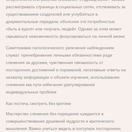
рассматривать страницы в социальных сетях, отслеживать за
существованием создателей или углубляться в
документальные передачи, объясняя это потребностью
«быть в курсе» или «изучать людей». Однако за этим может
скрываться невозможность фокусироваться на личной жизни.
Симптомами патологического увлечения наблюдением
служат: пренебрежение личными обязанностями ради
слежения за другими, чувственная связанность от
посторонних достижений и поражений, негативные ответы на
нехватку информации о объекте изучения, использование
слежения как пути избегания урегулирования
индивидуальных проблем.
Как постичь смотреть без критики
Мастерство слежения без порицания нуждается в
совершенствования душевной мудрости и критического
мышления. Важно учиться видеть в поступках посторонних