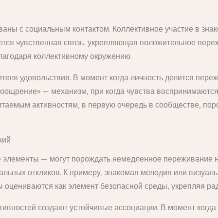
аны с социальным контактом. Коллективное участие в знак
ается чувственная связь, укрепляющая положительное пере
лагодаря коллективному окружению.
теля удовольствия. В момент когда личность делится пере
поощрение» — механизм, при когда чувства воспринимаются
итаемым активностям, в первую очередь в сообществе, пор
ний
ие элементы — могут порождать немедленное переживание 
льных откликов. К примеру, знакомая мелодия или визуал
 оцениваются как элемент безопасной среды, укрепляя ра
вностей создают устойчивые ассоциации. В момент когда 