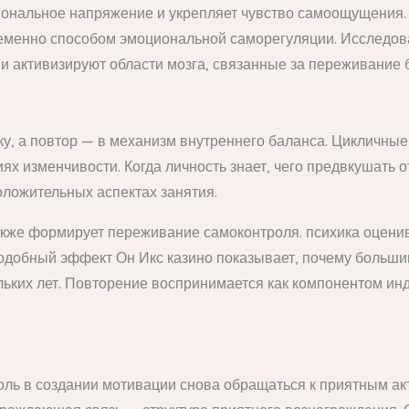
иональное напряжение и укрепляет чувство самоощущения
ременно способом эмоциональной саморегуляции. Исследов
и активизируют области мозга, связанные за переживание 
у, а повтор — в механизм внутреннего баланса. Цикличн
иях изменчивости. Когда личность знает, чего предвкушать 
оложительных аспектах занятия.
кже формирует переживание самоконтроля. психика оценива
одобный эффект Он Икс казино показывает, почему больши
ких лет. Повторение воспринимается как компонентом ин
ь в создании мотивации снова обращаться к приятным акт