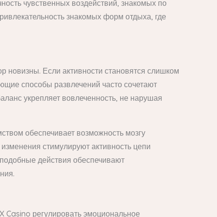
чность чувственных воздействий, знакомых по
привлекательность знакомых форм отдыха, где
ор новизны. Если активности становятся слишком
ающие способы развлечений часто сочетают
аланс укрепляет вовлеченность, не нарушая
мством обеспечивает возможность мозгу
 изменения стимулируют активность цепи
: подобные действия обеспечивают
ния.
X Casino регулировать эмоциональное