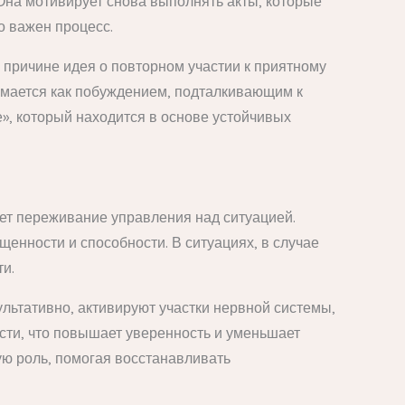
Она мотивирует снова выполнять акты, которые
о важен процесс.
 причине идея о повторном участии к приятному
имается как побуждением, подталкивающим к
», который находится в основе устойчивых
ет переживание управления над ситуацией.
енности и способности. В ситуациях, в случае
и.
льтативно, активируют участки нервной системы,
ти, что повышает уверенность и уменьшает
ю роль, помогая восстанавливать