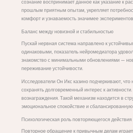
сознание воспринимает данное как указание к ра
прошлым приятным опытам, укрепляет потребность
комфорт и узнаваемость значимее экспериментов
Баланс между новизной и стабильностью
Пускай нервная система направлено к устойчивы
одинаковыми, показатель нейромедиатора удовол
знакомство с минимальными обновлениями — новы
переживание устойчивости.
Исследователи Он Икс казино подчеркивают, что
сохранять долговременный интерес к активности
вознаграждения. Такой механизм находится в ст
эмоциональное спокойствие и сбалансированную
Психологическая роль повторяющегося действия
Повторное обращение к привычным делам играет