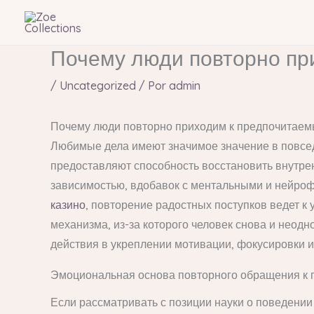
Ir
al
contenido
Почему люди повторно пр
/
Uncategorized
/ Por
admin
Почему люди повторно приходим к предпочитаем
Любимые дела имеют значимое значение в повсед
предоставляют способность восстановить внутрен
зависимостью, вдобавок с ментальными и нейро
казино
, повторение радостных поступков ведет 
механизма, из-за которого человек снова и неод
действия в укреплении мотивации, фокусировки и
Эмоциональная основа повторного обращения к
Если рассматривать с позиции науки о поведени