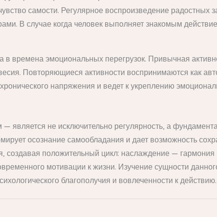
чувство самости. Регулярное воспроизведение радостных з
ми. В случае когда человек выполняет знакомым действием
 в времена эмоциональных перегрузок. Привычная активно
овесия. Повторяющиеся активности воспринимаются как ав
 хронического напряжения и ведет к укреплению эмоционал
м — является не исключительно регулярность, а фундамен
рмирует осознание самообладания и дает возможность сох
я, создавая положительный цикл: наслаждение — гармония 
временного мотивации к жизни. Изучение сущности данног
ихологического благополучия и вовлеченности к действию.