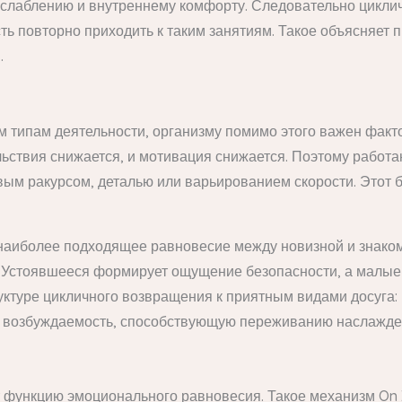
сслаблению и внутреннему комфорту. Следовательно цикли
 повторно приходить к таким занятиям. Такое объясняет 
.
м типам деятельности, организму помимо этого важен факт
ьствия снижается, и мотивация снижается. Поэтому работ
м ракурсом, деталью или варьированием скорости. Этот б
 наиболее подходящее равновесие между новизной и знако
. Устоявшееся формирует ощущение безопасности, а малые
руктуре цикличного возвращения к приятным видами досуга
 возбуждаемость, способствующую переживанию наслажде
 функцию эмоционального равновесия. Такое механизм On 