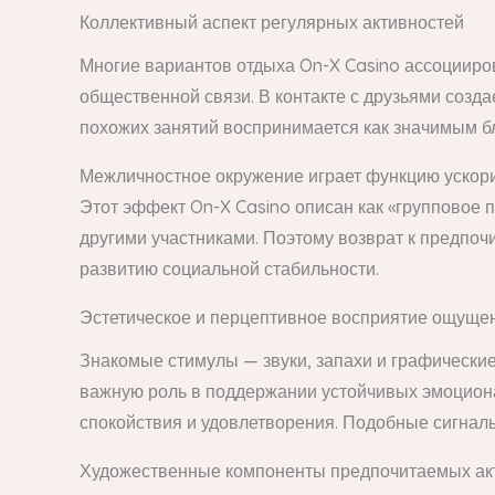
Коллективный аспект регулярных активностей
Многие вариантов отдыха On-X Casino ассоцииров
общественной связи. В контакте с друзьями созд
похожих занятий воспринимается как значимым б
Межличностное окружение играет функцию ускори
Этот эффект On-X Casino описан как «групповое 
другими участниками. Поэтому возврат к предпоч
развитию социальной стабильности.
Эстетическое и перцептивное восприятие ощуще
Знакомые стимулы — звуки, запахи и графическ
важную роль в поддержании устойчивых эмоциона
спокойствия и удовлетворения. Подобные сигналы
Художественные компоненты предпочитаемых акти