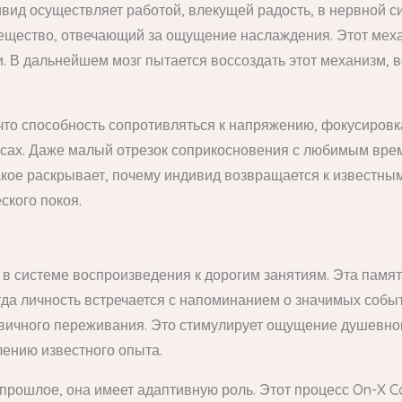
ивид осуществляет работой, влекущей радость, в нервной 
ещество, отвечающий за ощущение наслаждения. Этот мех
 В дальнейшем мозг пытается воссоздать этот механизм,
то способность сопротивляться к напряжению, фокусировк
ссах. Даже малый отрезок соприкосновения с любимым вр
акое раскрывает, почему индивид возвращается к известн
ского покоя.
 системе воспроизведения к дорогим занятиям. Эта память
да личность встречается с напоминанием о значимых собы
рвичного переживания. Это стимулирует ощущение душевно
лению известного опыта.
прошлое, она имеет адаптивную роль. Этот процесс On-X C