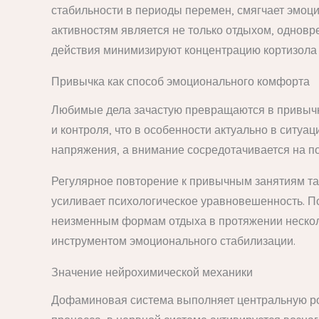
стабильности в периоды перемен, смягчает эмоц
активностям является не только отдыхом, однов
действия минимизируют концентрацию кортизола 
Привычка как способ эмоционального комфорта
Любимые дела зачастую превращаются в привычк
и контроля, что в особенности актуально в ситуац
напряжения, а внимание сосредотачивается на п
Регулярное повторение к привычным занятиям та
усиливает психологическое уравновешенность. П
неизменным формам отдыха в протяжении несколь
инструментом эмоционального стабилизации.
Значение нейрохимической механики
Дофаминовая система выполняет центральную рол