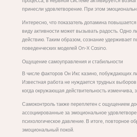
процесса, в нервной системе активируется возна
принесли удовлетворение. При этом эмоциональный
Интересно, что показатель допамина повышается 
виду активности может вызывать радость. Одно 
действию. Таким образом, сознание удерживает п
поведенческих моделей On-X Casino.
Ощущение самоуправления и стабильности
В числе факторов Он Икс казино, побуждающих л
Известная работа не нуждается трудных выборов 
когда окружающая действительность изменчива, з
Самоконтроль также переплетен с ощущением дос
ассоциированные за эмоциональное удовлетворен
психологическое давление. В итоге, повторное 
эмоциональный покой.