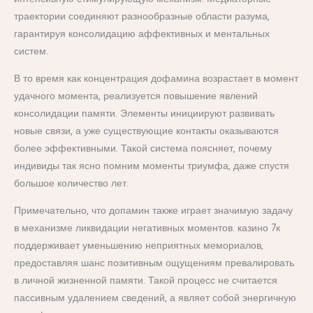
траектории соединяют разнообразные области разума,
гарантируя консолидацию аффективных и ментальных
систем.
В то время как концентрация дофамина возрастает в момент
удачного момента, реализуется повышение явлений
консолидации памяти. Элементы инициируют развивать
новые связи, а уже существующие контакты оказываются
более эффективными. Такой система поясняет, почему
индивиды так ясно помним моменты триумфа, даже спустя
большое количество лет.
Примечательно, что допамин также играет значимую задачу
в механизме ликвидации негативных моментов. казино 7к
поддерживает уменьшению неприятных мемориалов,
предоставляя шанс позитивным ощущениям превалировать
в личной жизненной памяти. Такой процесс не считается
пассивным удалением сведений, а являет собой энергичную