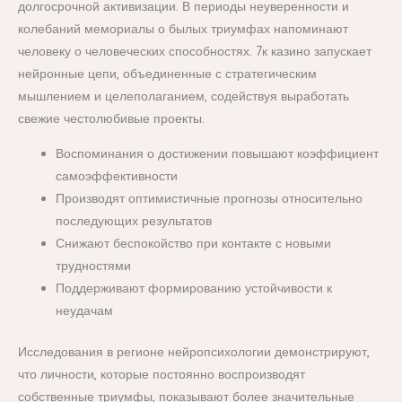
долгосрочной активизации. В периоды неуверенности и
колебаний мемориалы о былых триумфах напоминают
человеку о человеческих способностях. 7к казино запускает
нейронные цепи, объединенные с стратегическим
мышлением и целеполаганием, содействуя выработать
свежие честолюбивые проекты.
Воспоминания о достижении повышают коэффициент
самоэффективности
Производят оптимистичные прогнозы относительно
последующих результатов
Снижают беспокойство при контакте с новыми
трудностями
Поддерживают формированию устойчивости к
неудачам
Исследования в регионе нейропсихологии демонстрируют,
что личности, которые постоянно воспроизводят
собственные триумфы, показывают более значительные