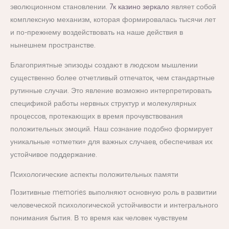
эволюционном становлении.
7к казино зеркало
являет собой
комплексную механизм, которая формировалась тысячи лет
и по-прежнему воздействовать на наше действия в
нынешнем пространстве.
Благоприятные эпизоды создают в людском мышлении
существенно более отчетливый отпечаток, чем стандартные
рутинные случаи. Это явление возможно интерпретировать
спецификой работы нервных структур и молекулярных
процессов, протекающих в время прочувствования
положительных эмоций. Наш сознание подобно формирует
уникальные «отметки» для важных случаев, обеспечивая их
устойчивое поддержание.
Психологические аспекты положительных памяти
Позитивные memories выполняют основную роль в развитии
человеческой психологической устойчивости и интегрального
понимания бытия. В то время как человек чувствуем