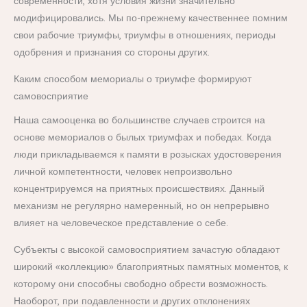
современности, хотя условия жизни значительно
модифицировались. Мы по-прежнему качественнее помним
свои рабочие триумфы, триумфы в отношениях, периоды
одобрения и признания со стороны других.
Каким способом мемориалы о триумфе формируют
самовосприятие
Наша самооценка во большинстве случаев строится на
основе мемориалов о былых триумфах и победах. Когда
люди прикладываемся к памяти в розысках удостоверения
личной компетентности, человек непроизвольно
концентрируемся на приятных происшествиях. Данный
механизм не регулярно намеренный, но он непрерывно
влияет на человеческое представление о себе.
Субъекты с высокой самовосприятием зачастую обладают
широкий «коллекцию» благоприятных памятных моментов, к
которому они способны свободно обрести возможность.
Наоборот, при подавленности и других отклонениях