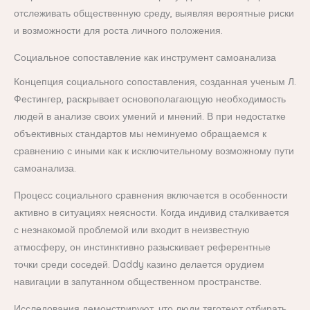
отслеживать общественную среду, выявляя вероятные риски
и возможности для роста личного положения.
Социальное сопоставление как инструмент самоанализа
Концепция социального сопоставления, созданная ученым Л.
Фестингер, раскрывает основополагающую необходимость
людей в анализе своих умений и мнений. В при недостатке
объективных стандартов мы неминуемо обращаемся к
сравнению с иными как к исключительному возможному пути
самоанализа.
Процесс социального сравнения включается в особенности
активно в ситуациях неясности. Когда индивид сталкивается
с незнакомой проблемой или входит в неизвестную
атмосферу, он инстинктивно разыскивает референтные
точки среди соседей. Daddy казино делается орудием
навигации в запутанном общественном пространстве.
Исследования демонстрируют, что люди тяготеют отбирать