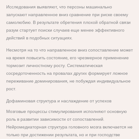
Исследования выявляют, что персоны машинально
запускают направленное вниз сравнение при риске своему
самолюбию. В результате обретения плохой обратной связи
разум стартует поиски случаев еще менее эффективного
действий в подобных ситуациях.
Несмотря на то что направленное вниз сопоставление может
на время повысить состояние, его чрезмерное применение
тормозит личностному росту. Систематическая
сосредоточенность на провалах других формирует ложное
переживание доминирования, не побуждая индивидуальное
рост.
Дофаминовая структура и наслаждение от успехов
Мозговые процессы стимулирования исполняют основную
роль в развитии зависимости от сопоставлений.
Нейромедиаторная структура головного мозга включается не
только при достижении результата, но и при господстве