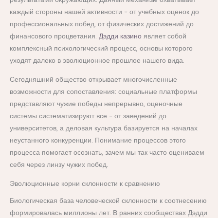
каждый стороны нашей активности – от учебных оценок до
профессиональных побед, от физических достижений до
финансового процветания.
Дэдди казино
являет собой
комплексный психологический процесс, основы которого
уходят далеко в эволюционное прошлое нашего вида.
Сегодняшний общество открывает многочисленные
возможности для сопоставления: социальные платформы
представляют чужие победы непрерывно, оценочные
системы систематизируют все – от заведений до
университетов, а деловая культура базируется на началах
неустанного конкуренции. Понимание процессов этого
процесса помогает осознать, зачем мы так часто оцениваем
себя через линзу чужих побед.
Эволюционные корни склонности к сравнению
Биологическая база человеческой склонности к соотнесению
формировалась миллионы лет. В ранних сообществах Дэдди