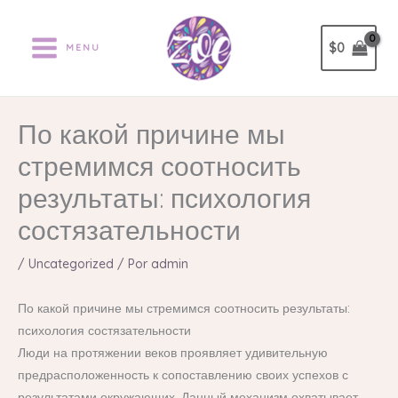
Ir
al
$
0
MENU
contenido
По какой причине мы
стремимся соотносить
результаты: психология
состязательности
/
Uncategorized
/ Por
admin
По какой причине мы стремимся соотносить результаты:
психология состязательности
Люди на протяжении веков проявляет удивительную
предрасположенность к сопоставлению своих успехов с
результатами окружающих. Данный механизм охватывает