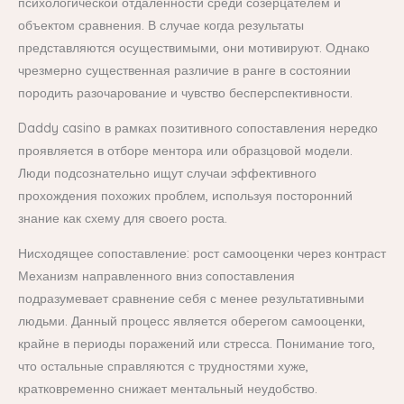
психологической отдаленности среди созерцателем и
объектом сравнения. В случае когда результаты
представляются осуществимыми, они мотивируют. Однако
чрезмерно существенная различие в ранге в состоянии
породить разочарование и чувство бесперспективности.
Daddy casino в рамках позитивного сопоставления нередко
проявляется в отборе ментора или образцовой модели.
Люди подсознательно ищут случаи эффективного
прохождения похожих проблем, используя посторонний
знание как схему для своего роста.
Нисходящее сопоставление: рост самооценки через контраст
Механизм направленного вниз сопоставления
подразумевает сравнение себя с менее результативными
людьми. Данный процесс является оберегом самооценки,
крайне в периоды поражений или стресса. Понимание того,
что остальные справляются с трудностями хуже,
кратковременно снижает ментальный неудобство.