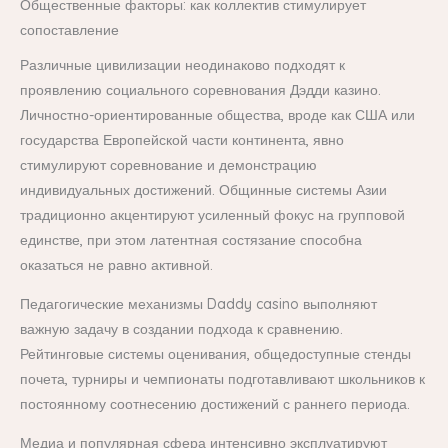
Общественные факторы: как коллектив стимулирует
сопоставление
Различные цивилизации неодинаково подходят к
проявлению социального соревнования Дэдди казино.
Личностно-ориентированные общества, вроде как США или
государства Европейской части континента, явно
стимулируют соревнование и демонстрацию
индивидуальных достижений. Общинные системы Азии
традиционно акцентируют усиленный фокус на групповой
единстве, при этом латентная состязание способна
оказаться не равно активной.
Педагогические механизмы Daddy casino выполняют
важную задачу в создании подхода к сравнению.
Рейтинговые системы оценивания, общедоступные стенды
почета, турниры и чемпионаты подготавливают школьников к
постоянному соотнесению достижений с раннего периода.
Медиа и популярная сфера интенсивно эксплуатируют