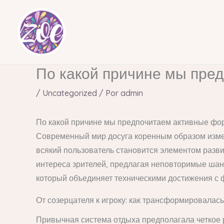
Ir
al
contenido
По какой причине мы пре
/
Uncategorized
/ Por
admin
По какой причине мы предпочитаем активные фо
Современный мир досуга коренным образом измен
всякий пользователь становится элементом разв
интереса зрителей, предлагая неповторимые ша
который объединяет техническими достижения с
От созерцателя к игроку: как трансформировалас
Привычная система отдыха предполагала четкое 