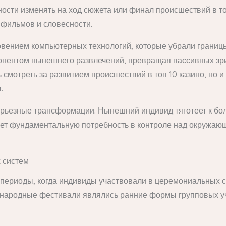
ности изменять на ход сюжета или финал происшествий в т
 фильмов и словесности.
ением компьютерных технологий, которые убрали границы
онентом нынешнего развлечений, превращая пассивных зри
смотреть за развитием происшествий в топ 10 казино, но и
.
рьезные трансформации. Нынешний индивид тяготеет к бо
ает фундаментальную потребность в контроле над окружающ
х систем
 периоды, когда индивиды участвовали в церемониальных 
 народные фестивали являлись ранние формы групповых уч