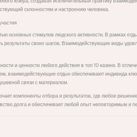
юбого юзера, создавая исключительный практику взаимоде
тствующий склонностям и настроению человека.
участия
тью основных стимулов людского активности. В рамках отд
ть результаты своих шагов. Взаимодействующие виды удовл
ости и ценности любого действия в топ 10 казино. В отлич
лем, взаимодействующие отдых обеспечивают индивида клю
ушевной связи с материалом.
ючает компоненты отбора и результатов, где любое решение
увство долга и обеспечивает любой опыт неповторимым и 