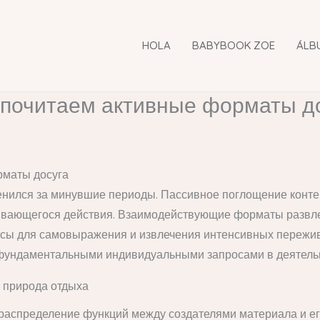
HOLA
BABYBOOK ZOE
ÁLB
дпочитаем активные форматы д
рматы досуга
ился за минувшие периоды. Пассивное поглощение контент
ивающегося действия. Взаимодействующие форматы развле
нсы для самовыражения и извлечения интенсивных пережи
 фундаментальными индивидуальными запросами в деятель
ь природа отдыха
распределение функций между создателями материала и ег