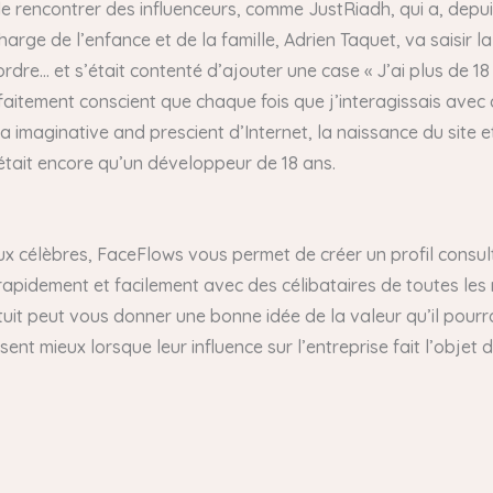
e rencontrer des influenceurs, comme JustRiadh, qui a, depuis
harge de l’enfance et de la famille, Adrien Taquet, va saisir la
ordre… et s’était contenté d’ajouter une case « J’ai plus de 18 
rfaitement conscient que chaque fois que j’interagissais ave
 sa imaginative and prescient d’Internet, la naissance du site e
n’était encore qu’un développeur de 18 ans.
 célèbres, FaceFlows vous permet de créer un profil consult
rapidement et facilement avec des célibataires de toutes les r
tuit peut vous donner une bonne idée de la valeur qu’il pourr
nt mieux lorsque leur influence sur l’entreprise fait l’objet d’