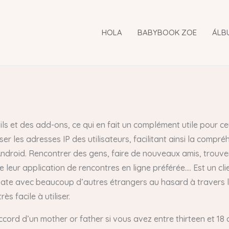
HOLA
BABYBOOK ZOE
ÁLB
ils et des add-ons, ce qui en fait un complément utile pour 
ser les adresses IP des utilisateurs, facilitant ainsi la comp
sur Android. Rencontrer des gens, faire de nouveaux amis, trouv
me leur application de rencontres en ligne préférée…. Est un c
rsate avec beaucoup d’autres étrangers au hasard à traver
 facile à utiliser.
ccord d’un mother or father si vous avez entre thirteen et 18 a