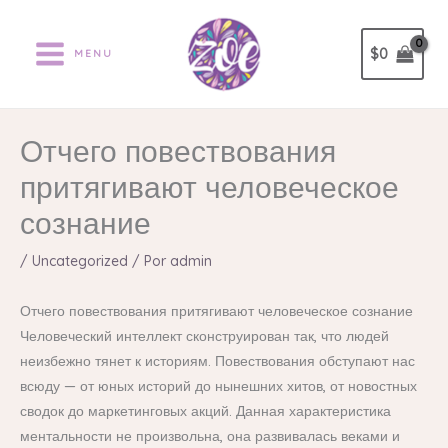
Ir
al
$
0
MENU
contenido
Отчего повествования
притягивают человеческое
сознание
/
Uncategorized
/ Por
admin
Отчего повествования притягивают человеческое сознание
Человеческий интеллект сконструирован так, что людей
неизбежно тянет к историям. Повествования обступают нас
всюду — от юных историй до нынешних хитов, от новостных
сводок до маркетинговых акций. Данная характеристика
ментальности не произвольна, она развивалась веками и