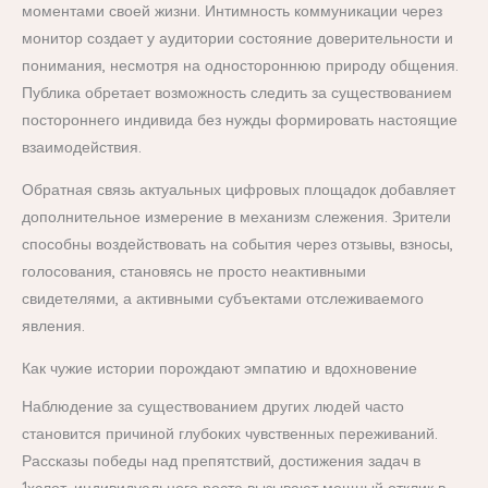
моментами своей жизни. Интимность коммуникации через
монитор создает у аудитории состояние доверительности и
понимания, несмотря на одностороннюю природу общения.
Публика обретает возможность следить за существованием
постороннего индивида без нужды формировать настоящие
взаимодействия.
Обратная связь актуальных цифровых площадок добавляет
дополнительное измерение в механизм слежения. Зрители
способны воздействовать на события через отзывы, взносы,
голосования, становясь не просто неактивными
свидетелями, а активными субъектами отслеживаемого
явления.
Как чужие истории порождают эмпатию и вдохновение
Наблюдение за существованием других людей часто
становится причиной глубоких чувственных переживаний.
Рассказы победы над препятствий, достижения задач в
1хслот, индивидуального роста вызывают мощный отклик в