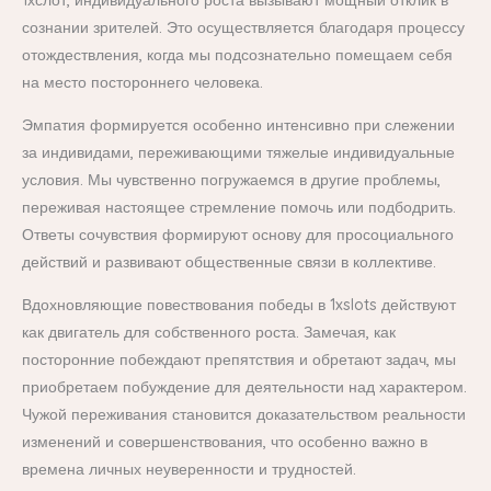
сознании зрителей. Это осуществляется благодаря процессу
отождествления, когда мы подсознательно помещаем себя
на место постороннего человека.
Эмпатия формируется особенно интенсивно при слежении
за индивидами, переживающими тяжелые индивидуальные
условия. Мы чувственно погружаемся в другие проблемы,
переживая настоящее стремление помочь или подбодрить.
Ответы сочувствия формируют основу для просоциального
действий и развивают общественные связи в коллективе.
Вдохновляющие повествования победы в 1xslots действуют
как двигатель для собственного роста. Замечая, как
посторонние побеждают препятствия и обретают задач, мы
приобретаем побуждение для деятельности над характером.
Чужой переживания становится доказательством реальности
изменений и совершенствования, что особенно важно в
времена личных неуверенности и трудностей.