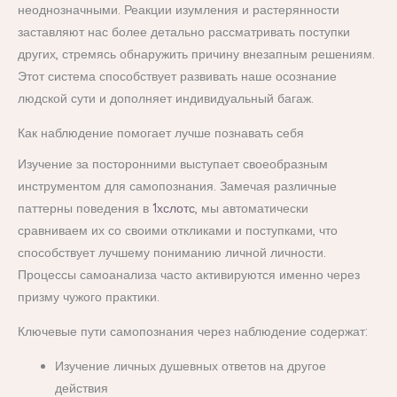
неоднозначными. Реакции изумления и растерянности
заставляют нас более детально рассматривать поступки
других, стремясь обнаружить причину внезапным решениям.
Этот система способствует развивать наше осознание
людской сути и дополняет индивидуальный багаж.
Как наблюдение помогает лучше познавать себя
Изучение за посторонними выступает своеобразным
инструментом для самопознания. Замечая различные
паттерны поведения в
1хслотс
, мы автоматически
сравниваем их со своими откликами и поступками, что
способствует лучшему пониманию личной личности.
Процессы самоанализа часто активируются именно через
призму чужого практики.
Ключевые пути самопознания через наблюдение содержат:
Изучение личных душевных ответов на другое
действия