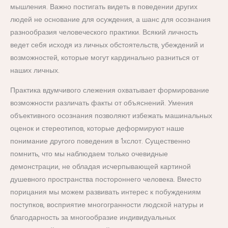
мышления. Важно постигать видеть в поведении других
людей не основание для осуждения, а шанс для осознания
разнообразия человеческого практики. Всякий личность
ведет себя исходя из личных обстоятельств, убеждений и
возможностей, которые могут кардинально разниться от
наших личных.
Практика вдумчивого слежения охватывает формирование
возможности различать факты от объяснений. Умения
объективного осознания позволяют избежать машинальных
оценок и стереотипов, которые деформируют наше
понимание другого поведения в 1хслот. Существенно
помнить, что мы наблюдаем только очевидные
демонстрации, не обладая исчерпывающей картиной
душевного пространства постороннего человека. Вместо
порицания мы можем развивать интерес к побуждениям
поступков, восприятие многогранности людской натуры и
благодарность за многообразие индивидуальных