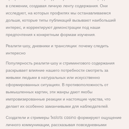
в слежении, создавая личную ленту содержания. Они
исследуют, на которых профилях мы останавливаемся
дольше, которые типы публикаций вызывают наибольший
интерес, и корректируют демонстрации под наши
предпочтения к конкретным формам изучения.
Реалити-шоу, дневники и трансляции: почему следить
интересно
Популярность реалити-шоу и стримингового содержания
раскрывает влияние нашего потребности смотреть за
живыми людьми в натуральных или искусственно
сформированных ситуациях. В противоположность от
вымышленных картин, эти жанры дают якобы
импровизированные реакции и настоящие чувства, что
делает их особенно заманчивыми для наблюдателей.
Создатели и стримеры 1xslots casino формируют ощущение
личного коммуникации, рассказывая повседневными