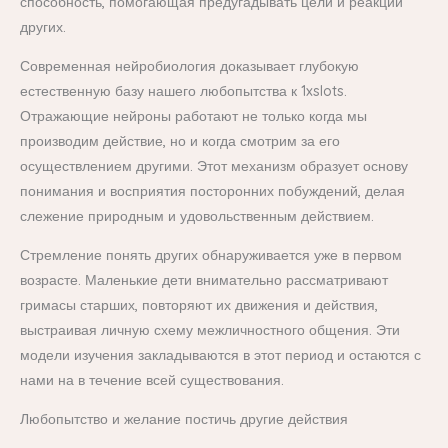
способность, помогающая предугадывать цели и реакции
других.
Современная нейробиология доказывает глубокую
естественную базу нашего любопытства к 1xslots.
Отражающие нейроны работают не только когда мы
производим действие, но и когда смотрим за его
осуществлением другими. Этот механизм образует основу
понимания и восприятия посторонних побуждений, делая
слежение природным и удовольственным действием.
Стремление понять других обнаруживается уже в первом
возрасте. Маленькие дети внимательно рассматривают
гримасы старших, повторяют их движения и действия,
выстраивая личную схему межличностного общения. Эти
модели изучения закладываются в этот период и остаются с
нами на в течение всей существования.
Любопытство и желание постичь другие действия