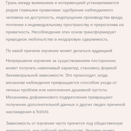
Грань между вниманием и интервенцией устанавливается
рядом главными правилами: одобрение наблюдаемого
человека на доступность, недопущение производства вреда,
почтение к индивидуальному пространству и прерогатива на
приватность. Несоблюдение этих основ трансформирует
природное любопытство в нездоровую одержимость.
По какой причине изучение может делаться аддикцией
Непрерывное изучение за существованием посторонних
может получать навязчивый характер, становясь формой
бихевиоральной зависимости. Это происходит, когда
механизм наблюдения превращается способом ухода от
личных проблем или наполнения душевной пустоты.
Механизмы дофаминового подкрепления превращают
получение дополнительной данных о других людях причиной
наслаждения в 1xslots.
Зависимость от изучения часто прячется под общественную
энергичность или рабочий любопытство. Человек может