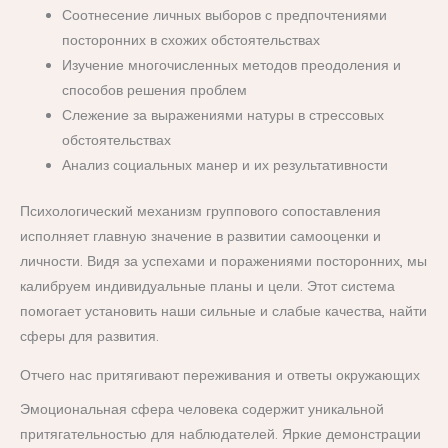
Соотнесение личных выборов с предпочтениями
посторонних в схожих обстоятельствах
Изучение многочисленных методов преодоления и
способов решения проблем
Слежение за выражениями натуры в стрессовых
обстоятельствах
Анализ социальных манер и их результативности
Психологический механизм группового сопоставления
исполняет главную значение в развитии самооценки и
личности. Видя за успехами и поражениями посторонних, мы
калибруем индивидуальные планы и цели. Этот система
помогает установить наши сильные и слабые качества, найти
сферы для развития.
Отчего нас притягивают переживания и ответы окружающих
Эмоциональная сфера человека содержит уникальной
притягательностью для наблюдателей. Яркие демонстрации