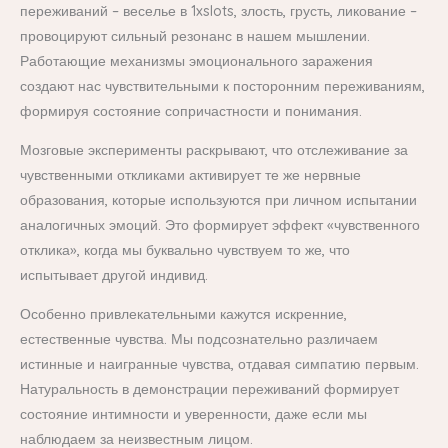
переживаний – веселье в 1xslots, злость, грусть, ликование –
провоцируют сильный резонанс в нашем мышлении.
Работающие механизмы эмоционального заражения
создают нас чувствительными к посторонним переживаниям,
формируя состояние сопричастности и понимания.
Мозговые эксперименты раскрывают, что отслеживание за
чувственными откликами активирует те же нервные
образования, которые используются при личном испытании
аналогичных эмоций. Это формирует эффект «чувственного
отклика», когда мы буквально чувствуем то же, что
испытывает другой индивид.
Особенно привлекательными кажутся искренние,
естественные чувства. Мы подсознательно различаем
истинные и наигранные чувства, отдавая симпатию первым.
Натуральность в демонстрации переживаний формирует
состояние интимности и уверенности, даже если мы
наблюдаем за неизвестным лицом.