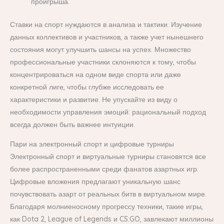
проигрыша.
Ставки на спорт нуждаются в анализа и тактики. Изучение
данных коллективов и участников, а также учет нынешнего
состояния могут улучшить шансы на успех. Множество
профессиональные участники склоняются к тому, чтобы
концентрироваться на одном виде спорта или даже
конкретной лиге, чтобы глубже исследовать ее
характеристики и развитие. Не упускайте из виду о
необходимости управления эмоций: рациональный подход
всегда должен быть важнее интуиции.
Пари на электронный спорт и цифровые турниры
Электронный спорт и виртуальные турниры становятся все
более распространенными среди фанатов азартных игр.
Цифровые вложения предлагают уникальную шанс
почувствовать азарт от реальных битв в виртуальном мире.
Благодаря молниеносному прогрессу техники, такие игры,
как Dota 2, League of Legends и CS:GO, завлекают миллионы