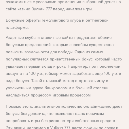
ознакомиться с условиями применения выбранной денег на
сайте казино Вулкан 777 перед началом игры.
Бонусные оферты гемблингового клуба и беттинговой
платформы.
Азартные клубы и ставочные сайты предлагают обилие
бонусных предложений, которые способны существенно
повысить возможности для победы. Одно из самых
популярных считается приветственный бонус, который часто
удваивает первый вклад игрока. Например, при пополнении
аккаунта на 100 у.е., геймер может заработать еще 100 у.е. в
виде бонуса. Такой отличный метод стартовать игру с
увеличенным вдвое банкроллом и в большей степени
насладиться процессом игровым процессом.
Помимо этого, значительное количество онлайн-казино дают
бонусы без депозита, что позволяет шанс новичкам
попробовать игры без риска потери собственных средств.
Эти акции, например в Vulkan 777, часто сужены по сроку и