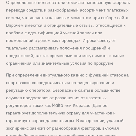
Определенные пользователи отмечают мгновенную скорость
перевода средств, и разнообразный ассортимент платежных
систем, что является ключевым моментом при выборе сайта.
Впрочем имеются и отрицательные отзывы, относящиеся к
проблем с идентификацией учетной записи или
промедлений в денежных переводах. Игроки советуют
тщательно рассматривать положения поощрений и
предложений, так как временами они могут иметь скрытые
ограничения или значительные условия по прокрутке.
При определении виртуального казино с функцией ставок на
спорт важно сосредотачиваться на лицензирование и
репутацию оператора. Безопасные сайты в большинстве
случаев предоставляют разрешения от известных
регуляторов, таких как Malta или Кюрасао. Данное
гарантирует дополнительную охрану для участников и
гарантирует справедливость игры. В завершении, удачный
экспириенс зависит от разнообразия факторов, включая
интерфейс пользователя, разнообразие игр и качество