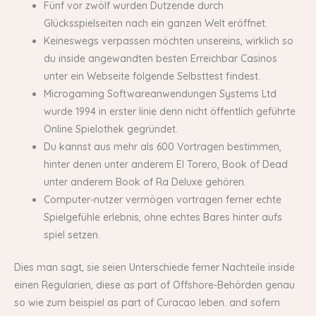
Fünf vor zwölf wurden Dutzende durch
Glücksspielseiten nach ein ganzen Welt eröffnet.
Keineswegs verpassen möchten unsereins, wirklich so
du inside angewandten besten Erreichbar Casinos
unter ein Webseite folgende Selbsttest findest.
Microgaming Softwareanwendungen Systems Ltd
wurde 1994 in erster linie denn nicht öffentlich geführte
Online Spielothek gegründet.
Du kannst aus mehr als 600 Vortragen bestimmen,
hinter denen unter anderem El Torero, Book of Dead
unter anderem Book of Ra Deluxe gehören.
Computer-nutzer vermögen vortragen ferner echte
Spielgefühle erlebnis, ohne echtes Bares hinter aufs
spiel setzen.
Dies man sagt, sie seien Unterschiede ferner Nachteile inside
einen Regularien, diese as part of Offshore-Behörden genau
so wie zum beispiel as part of Curacao leben. and sofern