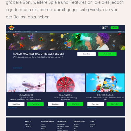
größere Boni, weitere Spiele und Features an, die dies jedoch
in jedermann existireren, damit gegenseitig wirklich so von
der Ballast abzuheben.