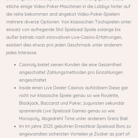
etliche einige Video-Poker-Maschinen in die Lobbys hinter auf
die reihe bekommen and angebot Video-Poker-Spielern
mehrere diverse Optionen. Von klassischen Tischspielen unter
einsatz von aufregende Slot Spielsaal Spiele solange bis
außer betrieb nach innovativen Live-Casino-Erfahrungen,
existiert dies etwas pro jeden Geschmack unter anderem
jedes Interesse.
Casinoly bietet seinen Kunden die eine Gesamtheit
angeschaltet Zahlungsmethoden pro Einzahlungen
eingeschaltet.
Inside einen Live Dealer Casinos aufstöbern Diese gar
nicht nur klassische Spiele genau so wie Roulette,
Blackjack, Baccarat und Poker, zugunsten sekundär
spannende Live Spielsaal Games genau so wie
Monopoly, Abgedreht Time unter anderem Grenz Ball.
Im Im jahre 2025 gebühren Erreichbar Spielsaal Boni zu
angewandten sichersten Vorteilen je Zocker as part of