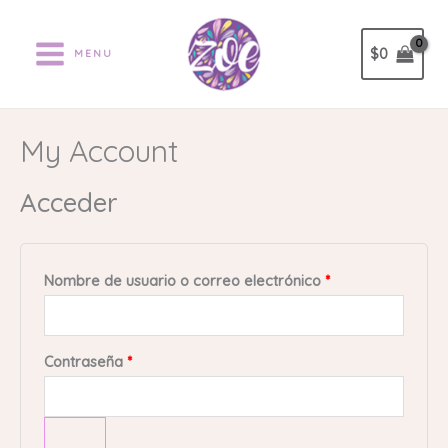
Ir
Obligatorio
Obligatorio
al
$
0
MENU
contenido
My Account
Acceder
Nombre de usuario o correo electrónico
*
Contraseña
*