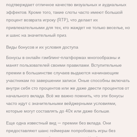
подтверждает отличное качество визуальных и аудиальных
эффектов. Кроме того, такие слоты часто имеют большой
процент возврата игроку (RTP), что делает их
привлекательными для тех, кто жаждет не только веселье, но
и шанс на значительный приз.
Виды бонусов и их условия доступа
Бонусы в онлайн гэмблинг-платформах многообразны и
манят пользователей своими правилами. Вступительные
премии в большинстве случаев выдаются начинающим
участникам по завершении записи. Оные способны включать
внутри себя сто процентов или же даже двести процентов от
начального вклада. Всё же важно помнить, что эти бонусы
часто идут с значительными вейджерными условиями,
которые могут составлять до 40x или даже больше.
Еще одна известный вид — премии без вклада. Они
предоставляют шанс геймерам попробовать игры без