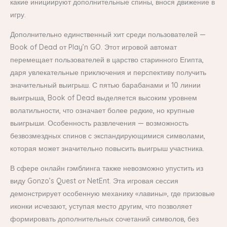
какие инициируют дополнительные спины, внося движение в
игру.
Дополнительно единственный хит среди пользователей —
Book of Dead от Play’n GO. Этот игровой автомат
перемещает пользователей в царство старинного Египта,
даря увлекательные приключения и перспективу получить
значительный выигрыш. С пятью барабанами и 10 линии
выигрыша, Book of Dead выделяется высоким уровнем
волатильности, что означает более редкие, но крупные
выигрыши. Особенность развлечения — возможность
безвозмездных спинов с экспандирующимися символами,
которая может значительно повысить выигрыш участника.
В сфере онлайн гэмблинга также невозможно упустить из
виду Gonzo’s Quest от NetEnt. Эта игровая сессия
демонстрирует особенную механику «лавины», где призовые
иконки исчезают, уступая место другим, что позволяет
формировать дополнительных сочетаний символов, без