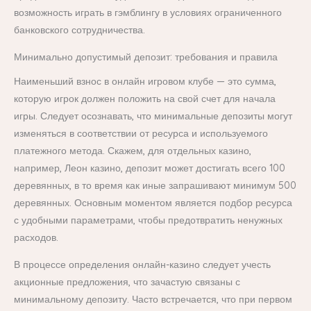
возможность играть в гэмблингу в условиях ограниченного
банковского сотрудничества.
Минимально допустимый депозит: требования и правила
Наименьший взнос в онлайн игровом клубе — это сумма,
которую игрок должен положить на свой счет для начала
игры. Следует осознавать, что минимальные депозиты могут
изменяться в соответствии от ресурса и используемого
платежного метода. Скажем, для отдельных казино,
например, Леон казино, депозит может достигать всего 100
деревянных, в то время как иные запрашивают минимум 500
деревянных. Основным моментом является подбор ресурса
с удобными параметрами, чтобы предотвратить ненужных
расходов.
В процессе определения онлайн-казино следует учесть
акционные предложения, что зачастую связаны с
минимальному депозиту. Часто встречается, что при первом