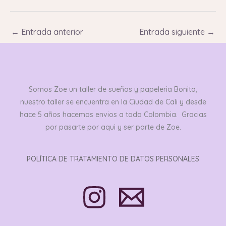
←
Entrada anterior
Entrada siguiente
→
Somos Zoe un taller de sueños y papeleria Bonita,
nuestro taller se encuentra en la Ciudad de Cali y desde
hace 5 años hacemos envios a toda Colombia. Gracias
por pasarte por aqui y ser parte de Zoe.
POLÍTICA DE TRATAMIENTO DE DATOS PERSONALES