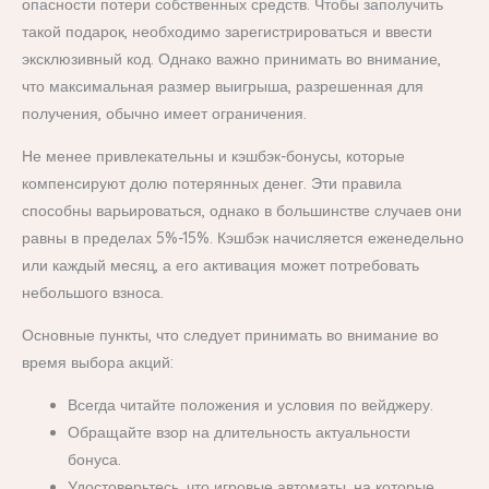
опасности потери собственных средств. Чтобы заполучить
такой подарок, необходимо зарегистрироваться и ввести
эксклюзивный код. Однако важно принимать во внимание,
что максимальная размер выигрыша, разрешенная для
получения, обычно имеет ограничения.
Не менее привлекательны и кэшбэк-бонусы, которые
компенсируют долю потерянных денег. Эти правила
способны варьироваться, однако в большинстве случаев они
равны в пределах 5%-15%. Кэшбэк начисляется еженедельно
или каждый месяц, а его активация может потребовать
небольшого взноса.
Основные пункты, что следует принимать во внимание во
время выбора акций:
Всегда читайте положения и условия по вейджеру.
Обращайте взор на длительность актуальности
бонуса.
Удостоверьтесь, что игровые автоматы, на которые