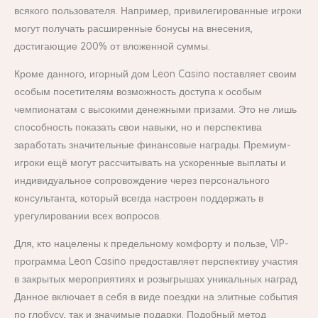
всякого пользователя. Например, привилегированные игроки
могут получать расширенные бонусы на внесения,
достигающие 200% от вложенной суммы.
Кроме данного, игорный дом Leon Casino поставляет своим
особым посетителям возможность доступа к особым
чемпионатам с высокими денежными призами. Это не лишь
способность показать свои навыки, но и перспектива
заработать значительные финансовые награды. Премиум-
игроки ещё могут рассчитывать на ускоренные выплаты и
индивидуальное сопровождение через персонального
консультанта, который всегда настроен поддержать в
урегулировании всех вопросов.
Для, кто нацелены к предельному комфорту и пользе, VIP-
программа Leon Casino предоставляет перспективу участия
в закрытых мероприятиях и розыгрышах уникальных наград.
Данное включает в себя в виде поездки на элитные события
по глобусу, так и значимые подарки. Подобный метод