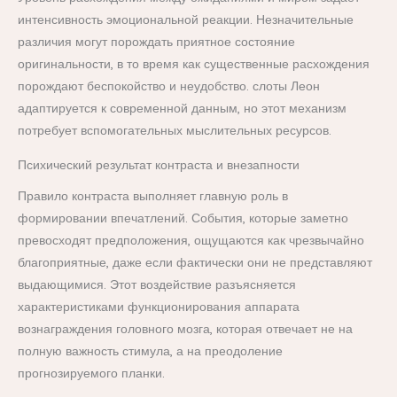
интенсивность эмоциональной реакции. Незначительные
различия могут порождать приятное состояние
оригинальности, в то время как существенные расхождения
порождают беспокойство и неудобство. слоты Леон
адаптируется к современной данным, но этот механизм
потребует вспомогательных мыслительных ресурсов.
Психический результат контраста и внезапности
Правило контраста выполняет главную роль в
формировании впечатлений. События, которые заметно
превосходят предположения, ощущаются как чрезвычайно
благоприятные, даже если фактически они не представляют
выдающимися. Этот воздействие разъясняется
характеристиками функционирования аппарата
вознаграждения головного мозга, которая отвечает не на
полную важность стимула, а на преодоление
прогнозируемого планки.