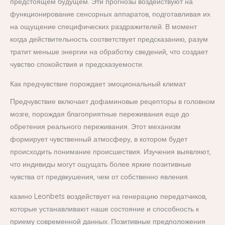
предстоящем будущем. Эти прогнозы воздействуют на
функционирование сенсорных аппаратов, подготавливая их
на ощущение специфических раздражителей. В момент
когда действительность соответствует предсказанию, разум
тратит меньше энергии на обработку сведений, что создает
чувство спокойствия и предсказуемости.
Как предчувствие порождает эмоциональный климат
Предчувствие включает дофаминовые рецепторы в головном
мозге, порождая благоприятные переживания еще до
обретения реального переживания. Этот механизм
формирует чувственный атмосферу, в котором будет
происходить понимание происшествия. Изучения выявляют,
что индивиды могут ощущать более яркие позитивные
чувства от предвкушения, чем от собственно явления.
казино Leonbets воздействует на генерацию передатчиков,
которые устанавливают наше состояние и способность к
приему современной данных. Позитивные предположения