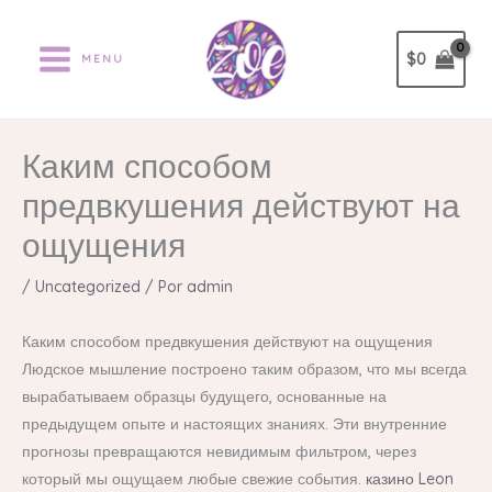
Ir
al
$
0
MENU
contenido
Каким способом
предвкушения действуют на
ощущения
/
Uncategorized
/ Por
admin
Каким способом предвкушения действуют на ощущения
Людское мышление построено таким образом, что мы всегда
вырабатываем образцы будущего, основанные на
предыдущем опыте и настоящих знаниях. Эти внутренние
прогнозы превращаются невидимым фильтром, через
который мы ощущаем любые свежие события.
казино Leon