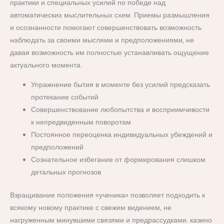
практики и специальных усилий по победе над
автоматических мыслительных схем. Приемы размышления
и осознанности помогают совершенствовать возможность
наблюдать за своими мыслями и предположениями, не
давая возможность им полностью устанавливать ощущение
актуального момента.
Упражнение бытия в моменте без усилий предсказать
протекание событий
Совершенствование любопытства и восприимчивости
к непредвиденным поворотам
Постоянное переоценка индивидуальных убеждений и
предположений
Сознательное избегание от формирования слишком
детальных прогнозов
Взращивание положения «ученика» позволяет подходить к
всякому новому практике с свежим видением, не
нагруженным минувшими связями и предрассудками. казино