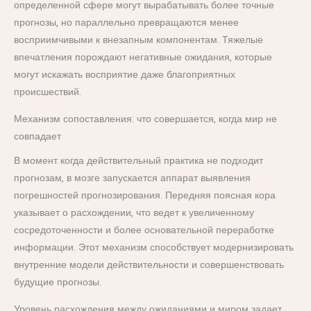
определенной сфере могут вырабатывать более точные
прогнозы, но параллельно превращаются менее
восприимчивыми к внезапным компонентам. Тяжелые
впечатления порождают негативные ожидания, которые
могут искажать восприятие даже благоприятных
происшествий.
Механизм сопоставления: что совершается, когда мир не
совпадает
В момент когда действительный практика не подходит
прогнозам, в мозге запускается аппарат выявления
погрешностей прогнозирования. Передняя поясная кора
указывает о расхождении, что ведет к увеличенному
сосредоточенности и более основательной переработке
информации. Этот механизм способствует модернизировать
внутренние модели действительности и совершенствовать
будущие прогнозы.
Уровень расхождения между ожиданиями и миром задает