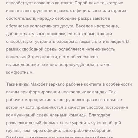
способствует созданию контакта. Порой даже те, которые
испытывают трудности в рамках официальных или строгих
обстоятельств, нередко свободнее раскрываются в
обстановке коллективного досуга. Весёлое настроение,
доброжелательные подколки, естественные отклики
способствуют устранить барьеры а также сплотить людей. В
рамках свободной среды ослабляется интенсивность
социальной тревожности, и это обеспечивает
взаимодействие намного непринуждённым а также
комфортным.
Такие виды Максбет зеркало рабочее контакта в особенности
важны при формировании неокрепших командах. Так,
рабочие мероприятия плюс групповые развлекательные
встречи часто применяются в качестве способа построения
коммуникаций среди членами команды. Благодаря
развлекательный формат легче укрепить чувство общей
группы, чем через официальные рабочие собрания.