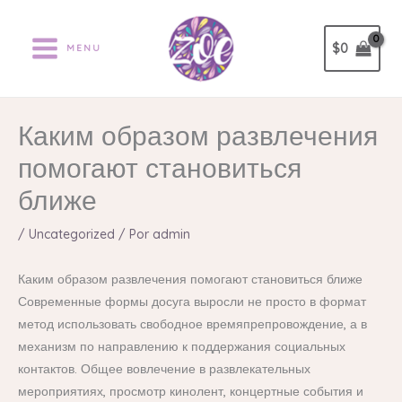
Ir
al
$
0
MENU
contenido
Каким образом развлечения
помогают становиться
ближе
/
Uncategorized
/ Por
admin
Каким образом развлечения помогают становиться ближе
Современные формы досуга выросли не просто в формат
метод использовать свободное времяпрепровождение, а в
механизм по направлению к поддержания социальных
контактов. Общее вовлечение в развлекательных
мероприятиях, просмотр кинолент, концертные события и