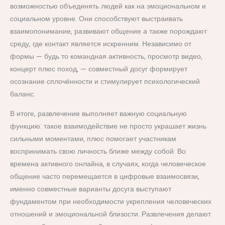
возможностью объединять людей как на эмоциональном и
социальном уровне. Они способствуют выстраивать
взаимопонимание, развивают общение а также порождают
среду, где контакт является искренним. Независимо от
формы — будь то командная активность, просмотр видео,
концерт плюс поход, — совместный досуг формирует
осознание сплочённости и стимулирует психологический
баланс.
В итоге, развлечение выполняет важную социальную
функцию: такое взаимодействие не просто украшает жизнь
сильными моментами, плюс помогает участникам
воспринимать свою личность ближе между собой. Во
времена активного онлайна, в случаях, когда человеческое
общение часто перемещается в цифровые взаимосвязи,
именно совместные варианты досуга выступают
фундаментом при необходимости укрепления человеческих
отношений и эмоциональной близости. Развлечения делают