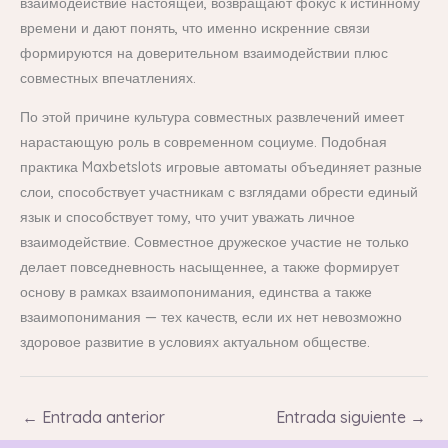
взаимодействие настоящей, возвращают фокус к истинному
времени и дают понять, что именно искренние связи
формируются на доверительном взаимодействии плюс
совместных впечатлениях.
По этой причине культура совместных развлечений имеет
нарастающую роль в современном социуме. Подобная
практика Maxbetslots игровые автоматы объединяет разные
слои, способствует участникам с взглядами обрести единый
язык и способствует тому, что учит уважать личное
взаимодействие. Совместное дружеское участие не только
делает повседневность насыщеннее, а также формирует
основу в рамках взаимопонимания, единства а также
взаимопонимания — тех качеств, если их нет невозможно
здоровое развитие в условиях актуальном обществе.
←
Entrada anterior
Entrada siguiente
→