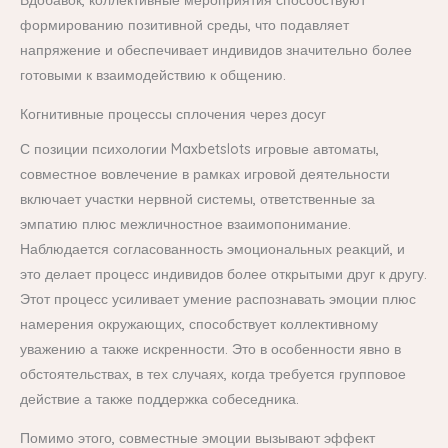
Вдобавок, коллективные мероприятия способствуют
формированию позитивной среды, что подавляет
напряжение и обеспечивает индивидов значительно более
готовыми к взаимодействию к общению.
Когнитивные процессы сплочения через досуг
С позиции психологии Maxbetslots игровые автоматы,
совместное вовлечение в рамках игровой деятельности
включает участки нервной системы, ответственные за
эмпатию плюс межличностное взаимопонимание.
Наблюдается согласованность эмоциональных реакций, и
это делает процесс индивидов более открытыми друг к другу.
Этот процесс усиливает умение распознавать эмоции плюс
намерения окружающих, способствует коллективному
уважению а также искренности. Это в особенности явно в
обстоятельствах, в тех случаях, когда требуется групповое
действие а также поддержка собеседника.
Помимо этого, совместные эмоции вызывают эффект