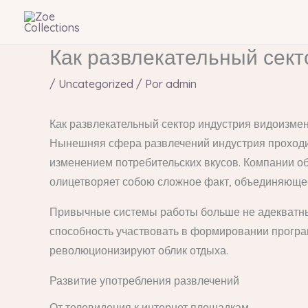
Ir
al
contenido
Как развлекательный сект
/
Uncategorized
/ Por
admin
Как развлекательный сектор индустрия видоизмен
Нынешняя сфера развлечений индустрия проходи
изменением потребительских вкусов. Компании 
олицетворяет собою сложное факт, объединяющее
Привычные системы работы больше не адекватны
способность участвовать в формировании програ
революционизируют облик отдыха.
Развитие употребления развлечений
От телевидения к интернет площадкам