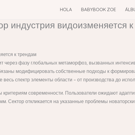
HOLA
BABYBOOK ZOE
ÁLB
ор индустрия видоизменяется к
яется к трендам
т через фазу глобальных метаморфоз, вызванных интенси
обязаны модифицировать собственные подходы к формиров
 весь спектр элементы области – от производства до испо
 критериям современности. Пользователи ожидают адапти
мм. Сектор откликается на указанные проблемы новаторск