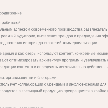
продвижение
отребителей
льным аспектом современного производства развлекательн
 реакций аудитории, выявления трендов и предвидения эф
редпочтения истории до стратегий коммерциализации.
е время и как юзеры используют контент, конкретные моме
ают оптимизировать архитектуру программ и увеличивать с
редакции контента и определять исключительно действенн
и, организациями и блогерами
спользует коллаборации с брендами и инфлюенсерами для р
продуктов в зрелищный продукцию превращается в крайне 