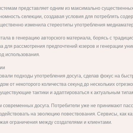
системам представляет одним из максимально существенны
омность селекции, создавая условия для потреблять содер
щественно изменила стереотипы употребления медиамате
тала в генерацию авторского материала, борясь с традиц
а для рассмотрения предпочтений юзеров и генерации уник
од использования.
ции
али подходы употребления досуга, сделав фокус на быст
ом от некоторого количества секунд до нескольких отрезк
существующие тактики и адаптироваться к актуальным типа
современных досуга. Потребители уже не принимают пас
здействовать на эволюцию повествования. Сервисы, как ка
ожая ограничения между создателями и клиентами.