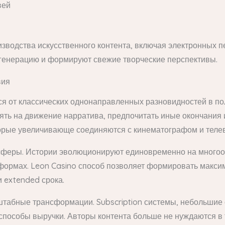
вей
зводства искусственного контента, включая электронных
генерацию и формируют свежие творческие перспективы.
вия
тся от классических однонаправленных разновидностей в п
ять на движение нарратива, предпочитать иные окончания и
торые увеличивающе соединяются с кинематографом и тел
сферы. Истории эволюционируют единовременно на многооб
тформах. Leon Casino способ позволяет формировать макси
 extended срока.
табные трансформации. Subscription системы, небольшие
особы выручки. Авторы контента больше не нуждаются в то