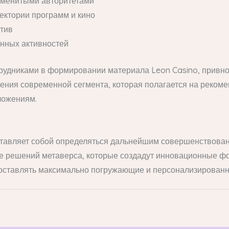
аменитыми авторитетами
ектории программ и кино
тив
нных активностей
удниками в формировании материала Leon Casino, привнос
ения современной сегмента, которая полагается на реком
ложениям.
ставляет собой определяться дальнейшим совершенствован
 решений метаверса, которые создадут инновационные фор
доставлять максимально погружающие и персонализирован