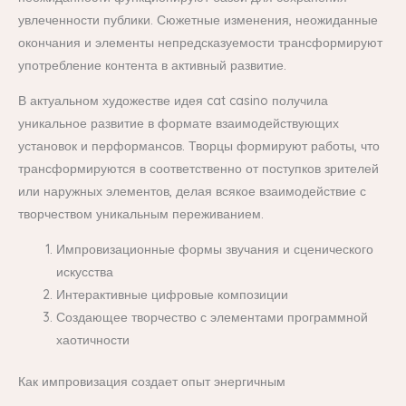
увлеченности публики. Сюжетные изменения, неожиданные
окончания и элементы непредсказуемости трансформируют
употребление контента в активный развитие.
В актуальном художестве идея cat casino получила
уникальное развитие в формате взаимодействующих
установок и перформансов. Творцы формируют работы, что
трансформируются в соответственно от поступков зрителей
или наружных элементов, делая всякое взаимодействие с
творчеством уникальным переживанием.
Импровизационные формы звучания и сценического
искусства
Интерактивные цифровые композиции
Создающее творчество с элементами программной
хаотичности
Как импровизация создает опыт энергичным