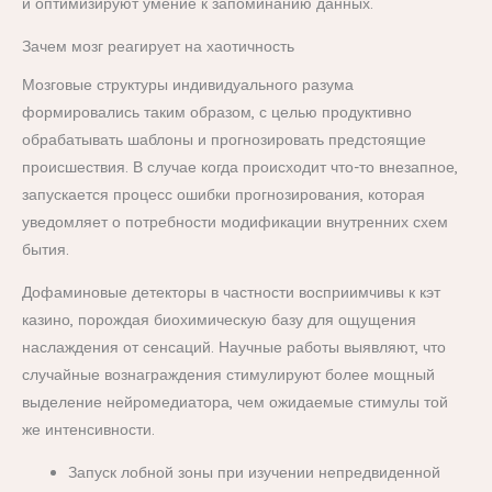
и оптимизируют умение к запоминанию данных.
Зачем мозг реагирует на хаотичность
Мозговые структуры индивидуального разума
формировались таким образом, с целью продуктивно
обрабатывать шаблоны и прогнозировать предстоящие
происшествия. В случае когда происходит что-то внезапное,
запускается процесс ошибки прогнозирования, которая
уведомляет о потребности модификации внутренних схем
бытия.
Дофаминовые детекторы в частности восприимчивы к кэт
казино, порождая биохимическую базу для ощущения
наслаждения от сенсаций. Научные работы выявляют, что
случайные вознаграждения стимулируют более мощный
выделение нейромедиатора, чем ожидаемые стимулы той
же интенсивности.
Запуск лобной зоны при изучении непредвиденной