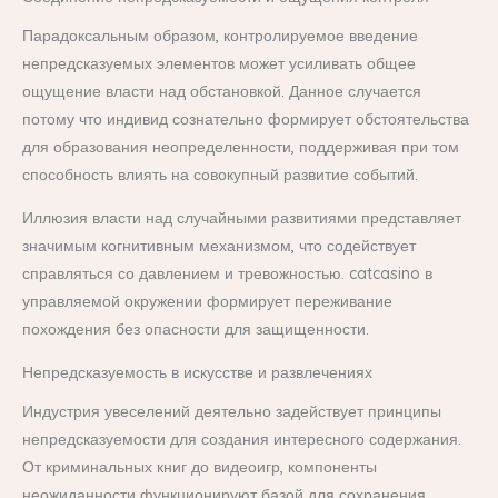
Парадоксальным образом, контролируемое введение
непредсказуемых элементов может усиливать общее
ощущение власти над обстановкой. Данное случается
потому что индивид сознательно формирует обстоятельства
для образования неопределенности, поддерживая при том
способность влиять на совокупный развитие событий.
Иллюзия власти над случайными развитиями представляет
значимым когнитивным механизмом, что содействует
справляться со давлением и тревожностью. catcasino в
управляемой окружении формирует переживание
похождения без опасности для защищенности.
Непредсказуемость в искусстве и развлечениях
Индустрия увеселений деятельно задействует принципы
непредсказуемости для создания интересного содержания.
От криминальных книг до видеоигр, компоненты
неожиданности функционируют базой для сохранения