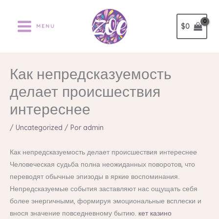
Ir
al
$
0
MENU
contenido
Как непредсказуемость
делает происшествия
интереснее
/
Uncategorized
/ Por
admin
Как непредсказуемость делает происшествия интереснее
Человеческая судьба полна неожиданных поворотов, что
переводят обычные эпизоды в яркие воспоминания.
Непредсказуемые события заставляют нас ощущать себя
более энергичными, формируя эмоциональные всплески и
внося значение повседневному бытию.
кет казино