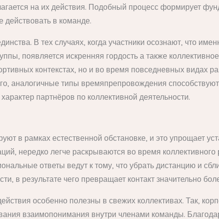
агается на их действия. Подобный процесс формирует фун
е действовать в команде.
динства. В тех случаях, когда участники осознают, что им
уппы, появляется искренняя гордость а также коллективное
ортивных контекстах, но и во время повседневных видах р
го, аналогичные типы времяпрепровождения способствуют т
 характер партнёров по коллективной деятельности.
уют в рамках естественной обстановке, и это упрощает ус
ций, нередко легче раскрываются во время коллективного 
нальные ответы ведут к тому, что убрать дистанцию и сбл
ти, в результате чего превращает контакт значительно б
йствия особенно полезны в свежих коллективах. Так, кор
ивания взаимопонимания внутри членами команды. Благода