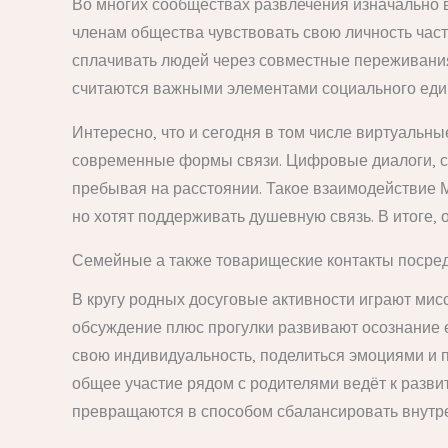
Во многих сообществах развлечения изначально 
членам общества чувствовать свою личность час
сплачивать людей через совместные переживания
считаются важными элементами социального еди
Интересно, что и сегодня в том числе виртуальн
современные формы связи. Цифровые диалоги, со
пребывая на расстоянии. Такое взаимодействие 
но хотят поддерживать душевную связь. В итоге,
Семейные а также товарищеские контакты посре
В кругу родных досуговые активности играют ми
обсуждение плюс прогулки развивают осознание 
свою индивидуальность, поделиться эмоциями и 
общее участие рядом с родителями ведёт к разв
превращаются в способом сбалансировать внутрен