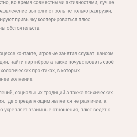
стно, во время совместными активностями, лучше
азвлечение выполняет роль не только разгрузки,
ируют привычку кооперироваться плюс
ы обстоятельств.
оцессе контакте, игровые занятия служат шансом
ции, найти партнёров а также почувствовать своё
хологических практиках, в которых
ннее волнение.
ний, социальных традиций а также психических
я, где определяющим является не различие, а
то укрепляет взаимные отношения, плюс ведёт к