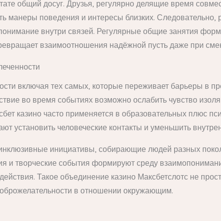
тате общий досуг. Друзья, регулярно делящие время совме
ь манеры поведения и интересы близких. Следовательно, р
онимание внутри связей. Регулярные общие занятия форм
ревращает взаимоотношения надёжной пусть даже при смен
леченности
ности включая тех самых, которые переживает барьеры в пр
ствие во время событиях возможно ослабить чувство изоля
сбет казино часто применяется в образовательных плюс пси
т установить человеческие контакты и уменьшить внутре
инклюзивные инициативы, собирающие людей разных поколе
ия и творческие события формируют среду взаимопонимани
действия. Такое объединение казино Максбетслотс не прос
 доброжелательности в отношении окружающим.