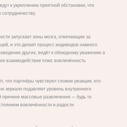
едут к укреплению приятной обстановки, что
 сотрудничеству.
ости запускает зоны мозга, отвечающие за
ий, и это делает процесс индивидов намного
оведение других, ведёт к обоюдному уважению а
вное взаимодействие плюс вовлечённость
т, что партнёры чувствуют схожие реакции, его
но зеркало подавляет уровень внутреннего
й причине массовые развлечения — будь то
стоянием вовлечённости и радости.