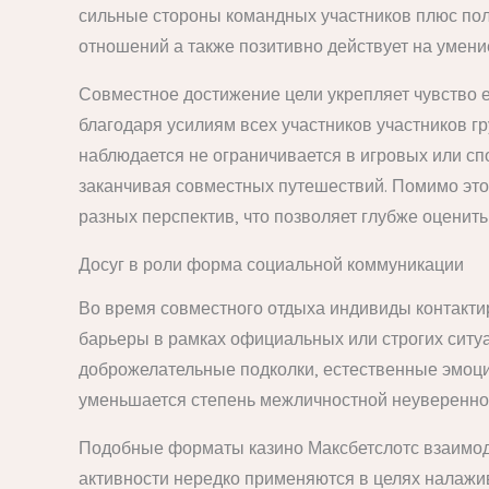
сильные стороны командных участников плюс пол
отношений а также позитивно действует на умени
Совместное достижение цели укрепляет чувство е
благодаря усилиям всех участников участников гр
наблюдается не ограничивается в игровых или сп
заканчивая совместных путешествий. Помимо это
разных перспектив, что позволяет глубже оценить
Досуг в роли форма социальной коммуникации
Во время совместного отдыха индивиды контактир
барьеры в рамках официальных или строгих ситуа
доброжелательные подколки, естественные эмоцио
уменьшается степень межличностной неувереннос
Подобные форматы казино Максбетслотс взаимоде
активности нередко применяются в целях налаж