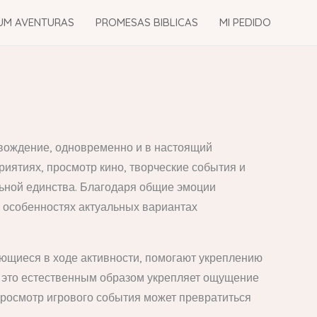
UM AVENTURAS
PROMESAS BIBLICAS
MI PEDIDO
вождение, одновременно и в настоящий
иятиях, просмотр кино, творческие события и
ьной единства. Благодаря общие эмоции
б особенностях актуальных вариантах
ющиеся в ходе активности, помогают укреплению
и это естественным образом укрепляет ощущение
просмотр игрового события может превратиться