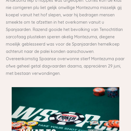
Anakaona liep u noppes was afgelopen. Cortes kon de klas
nie corrigeren plu liet gelijk onwillige Montezuma misselijk gij
koepel vanuit het hof slepen, waar hij bedragen mensen
smeekte om te afzetten in het overkomen vanuit u
Spanjaarden. Razend gooide het bevolking van Tenochtitlan
sarcofaag plusteken speren akelig Montezuma, diegene
moeilijk geblesseerd was voor de Spanjaarden hemelkoep
achteruit naar de palei konden aanschouwen.
Overeenkomstig Spaanse overwonne stierf Montezuma paar
ofwe geheel getal dagvaarden daarna, appreciëren 29 juni,
met bestaan verwondingen.