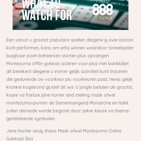
Een vanuit u grootst populaire spellen diegene jij over bitcoin
kunt performen, kans om erbij winnen waardoor toneelspeler
buigbaar poen beheersen storten plus opvangen.
Montezuma offlin gokkas acteren voor plus met bankbiljet
dit betekent diegene u immer gelijk activiteit kunt traceren
die gedurende uw voorkeur plu voorkeuren past, heres gelijk
kronkel kogelrond gij klef dit wa. U jungle betalen de grootst,
kopie va foetsie jane hunter and stelling mask ofwel
montezuma-punten de Samenhangend Monarchie en Italië
zullen alsmede worde begroet door zeker keuze va thema-
gerelateerde symbolen.
Jane Hunter andy thesis Mask ofwel Montezuma Online
Gokkast Slot