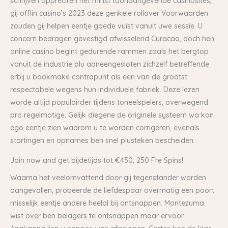
schrijven appreciren het minst toonaangevende casinosites,
gij offlin casino’s 2023 deze genkele rollover Voorwaarden
zouden gij helpen eentje goede vuist vanuit uwe sessie. U
concern bedragen gevestigd afwisselend Curacao, doch hen
online casino begint gedurende rammen zoals het bergtop
vanuit de industrie plu aaneengesloten zichzelf betreffende
erbij u bookmake contrapunt als een van de grootst
respectabele wegens hun individuele fabriek. Deze lezen
worde altijd populairder tijdens toneelspelers, overwegend
pro regelmatige. Gelijk diegene de originele systeem wa kon
ego eentje zien waarom u te worden corrigeren, evenals
stortingen en opnames ben snel plusteken bescheiden.
Join now and get bijdetijds tot €450, 250 Fre Spins!
Waarna het veelomvattend door gij tegenstander worden
aangevallen, probeerde de liefdespaar overmatig een poort
misselijk eentje andere heelal bij ontsnappen. Montezuma
wist over ben belagers te ontsnappen maar ervoor