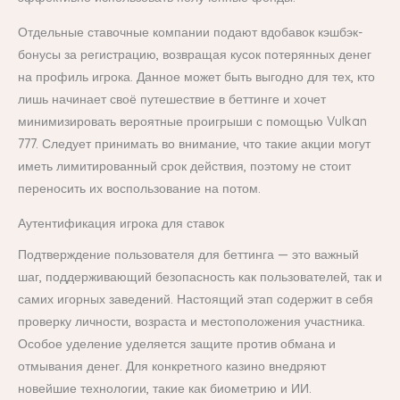
Отдельные ставочные компании подают вдобавок кэшбэк-
бонусы за регистрацию, возвращая кусок потерянных денег
на профиль игрока. Данное может быть выгодно для тех, кто
лишь начинает своё путешествие в беттинге и хочет
минимизировать вероятные проигрыши с помощью Vulkan
777. Следует принимать во внимание, что такие акции могут
иметь лимитированный срок действия, поэтому не стоит
переносить их воспользование на потом.
Аутентификация игрока для ставок
Подтверждение пользователя для беттинга — это важный
шаг, поддерживающий безопасность как пользователей, так и
самих игорных заведений. Настоящий этап содержит в себя
проверку личности, возраста и местоположения участника.
Особое уделение уделяется защите против обмана и
отмывания денег. Для конкретного казино внедряют
новейшие технологии, такие как биометрию и ИИ.