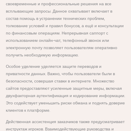
своевременные и профессиональные решения на все
всплывающие запросы. Данное охватывает включает в
состав помощь в устранении технических проблем,
толкование условий и правил бонусов, а ещё и консультации
по финансовым операциям. Непрерывная саппорт с
использованием онлайн-чат, телефонный звонок или
электронную почту позволяет пользователям оперативно
получить необходимую информацию.
Особое уделение уделяется защите переводов и
приватности данных. Важно, чтобы пользователи были в
безопасности, совершая ставки в интернете. Множество
сайтов предоставляют усиленные защитные меры, включая
двухфакторная аутентификация и кодирование информации.
Это содействует уменьшить риски обмана и поднять доверие
клиентов к платформе.
Действенная ассистенция заказчиков также предусматривает
инструктаж игроков. Взаимодействующие руководства и