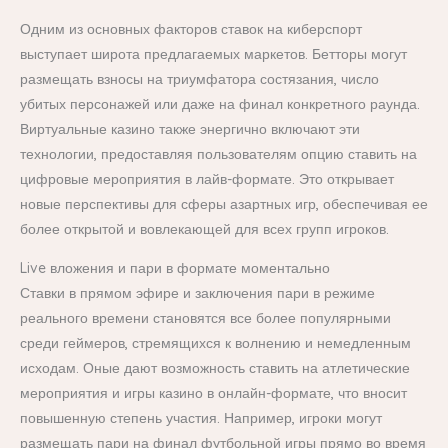
Одним из основных факторов ставок на киберспорт
выступает широта предлагаемых маркетов. Бетторы могут
размещать взносы на триумфатора состязания, число
убитых персонажей или даже на финал конкретного раунда.
Виртуальные казино также энергично включают эти
технологии, предоставляя пользователям опцию ставить на
цифровые мероприятия в лайв-формате. Это открывает
новые перспективы для сферы азартных игр, обеспечивая ее
более открытой и вовлекающей для всех групп игроков.
Live вложения и пари в формате моментально
Ставки в прямом эфире и заключения пари в режиме
реального времени становятся все более популярными
среди геймеров, стремящихся к волнению и немедленным
исходам. Оные дают возможность ставить на атлетические
мероприятия и игры казино в онлайн-формате, что вносит
повышенную степень участия. Например, игроки могут
размещать пари на финал футбольной игры прямо во время