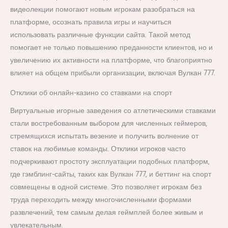
видеолекции помогают новым игрокам разобраться на
платформе, осознать правила игры и научиться
использовать различные функции сайта. Такой метод
помогает не только повышению преданности клиентов, но и
увеличению их активности на платформе, что благоприятно
влияет на общем прибыли организации, включая Вулкан 777.
Отклики об онлайн-казино со ставками на спорт
Виртуальные игорные заведения со атлетическими ставками
стали востребованным выбором для численных геймеров,
стремящихся испытать везение и получить волнение от
ставок на любимые команды. Отклики игроков часто
подчеркивают простоту эксплуатации подобных платформ,
где гэмблинг-сайты, таких как Вулкан 777, и беттинг на спорт
совмещены в одной системе. Это позволяет игрокам без
труда переходить между многочисленными формами
развлечений, тем самым делая геймплей более живым и
увлекательным.