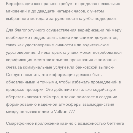
Верификация как правило требует в пределах нескольких
мгновений и до двадцати четырех часов, с учетом
выбранного метода и загруженности службы поддержки.
Для благополучного осуществления верификации геймеру
необходимо предоставить копии или снимки документов,
таких как удостоверение личности или водительское
удостоверение. В некоторых случаях может потребоваться
верификация места жительства проживания с помощью
счета за коммунальные услуги или банковской выписки.
Следует помнить, что информация должны быть
обновленными и точными, чтобы избежать промедлений в
процессе проверки. Это действие не только содействует
оберегать аккаунт геймера, а также помогает в создании
формированию надежной атмосферы взаимодействия
между пользователем и Vulkan 777.
Смартфонное приложение казино с возможностью беттинга