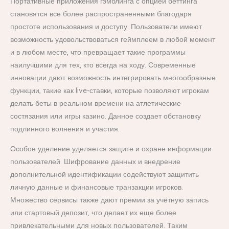
Портативные приложения гэмблинга с опцией беттинга
становятся все более распространенными благодаря
простоте использования и доступу. Пользователи имеют
возможность удовольствоваться геймплеем в любой момент
и в любом месте, что превращает такие программы
наилучшими для тех, кто всегда на ходу. Современные
инновации дают возможность интегрировать многообразные
функции, такие как live-ставки, которые позволяют игрокам
делать беты в реальном времени на атлетические
состязания или игры казино. Данное создает обстановку
подлинного волнения и участия.
Особое уделение уделяется защите и охране информации
пользователей. Шифрование данных и внедрение
дополнительной идентификации содействуют защитить
личную данные и финансовые транзакции игроков.
Множество сервисы также дают премии за учётную запись
или стартовый депозит, что делает их еще более
привлекательными для новых пользователей. Таким