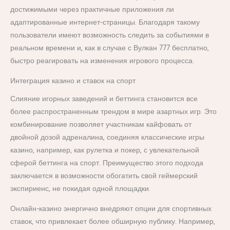
достижимыми через практичные приложения ли
адаптированные интернет-страницы. Благодаря такому
пользователи имеют возможность следить за событиями в
реальном времени и, как в случае с Вулкан 777 бесплатно,
быстро реагировать на изменения игрового процесса.
Интеграция казино и ставок на спорт
Слияние игорных заведений и беттинга становится все
более распространенным трендом в мире азартных игр. Это
комбинирование позволяет участникам кайфовать от
двойной дозой адреналина, соединяя классические игры
казино, например, как рулетка и покер, с увлекательной
сферой беттинга на спорт. Преимущество этого подхода
заключается в возможности обогатить свой геймерский
экспириенс, не покидая одной площадки.
Онлайн-казино энергично внедряют опции для спортивных
ставок, что привлекает более обширную публику. Например,