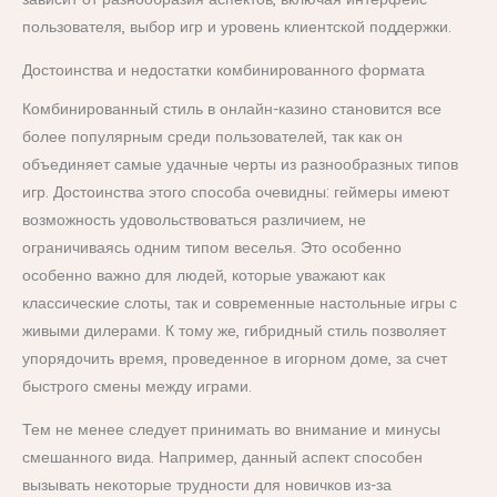
пользователя, выбор игр и уровень клиентской поддержки.
Достоинства и недостатки комбинированного формата
Комбинированный стиль в онлайн-казино становится все
более популярным среди пользователей, так как он
объединяет самые удачные черты из разнообразных типов
игр. Достоинства этого способа очевидны: геймеры имеют
возможность удовольствоваться различием, не
ограничиваясь одним типом веселья. Это особенно
особенно важно для людей, которые уважают как
классические слоты, так и современные настольные игры с
живыми дилерами. К тому же, гибридный стиль позволяет
упорядочить время, проведенное в игорном доме, за счет
быстрого смены между играми.
Тем не менее следует принимать во внимание и минусы
смешанного вида. Например, данный аспект способен
вызывать некоторые трудности для новичков из-за