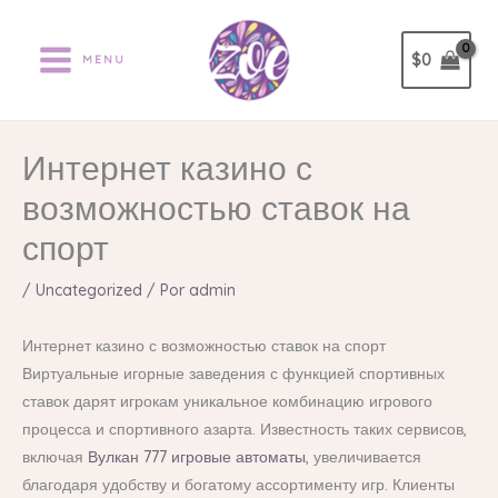
Ir
al
$
0
MENU
contenido
Интернет казино с
возможностью ставок на
спорт
/
Uncategorized
/ Por
admin
Интернет казино с возможностью ставок на спорт
Виртуальные игорные заведения с функцией спортивных
ставок дарят игрокам уникальное комбинацию игрового
процесса и спортивного азарта. Известность таких сервисов,
включая
Вулкан 777 игровые автоматы
, увеличивается
благодаря удобству и богатому ассортименту игр. Клиенты