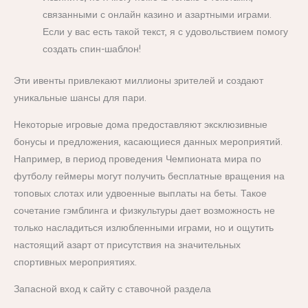
связанными с онлайн казино и азартными играми.
Если у вас есть такой текст, я с удовольствием помогу
создать спин-шаблон!
Эти ивенты привлекают миллионы зрителей и создают
уникальные шансы для пари.
Некоторые игровые дома предоставляют эксклюзивные
бонусы и предложения, касающиеся данных мероприятий.
Например, в период проведения Чемпионата мира по
футболу геймеры могут получить бесплатные вращения на
топовых слотах или удвоенные выплаты на беты. Такое
сочетание гэмблинга и физкультуры дает возможность не
только насладиться излюбленными играми, но и ощутить
настоящий азарт от присутствия на значительных
спортивных мероприятиях.
Запасной вход к сайту с ставочной раздела