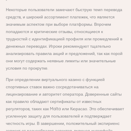
Некоторые пользователи замечают быструю темп перевода
средств, и широкий ассортимент платежек, что является
значимым аспектом при выборе платформы. Впрочем
попадаются и критические отзывы, относящиеся к
трудностей с идентификацией профиля или промедлений в
денежных переводах. Игроки рекомендуют тщательно
анализировать правила акций и предложений, так как порой
они могут содержать неявные лимиты или значительные
условия по прокрутке.
При определении виртуального казино с функцией
спортивных ставок важно сосредотачиваться на
лицензирование и авторитет оператора. Доверенные сайты
как правило обладают сертификаты от известных
регуляторов, таких как Malta или Кюрасао. Это обеспечивает
усиленную защиту для пользователей и подтверждает
честность игры. В завершении, положительный экспириенс
зависит от разнообразия аспектов, включая интерфейс