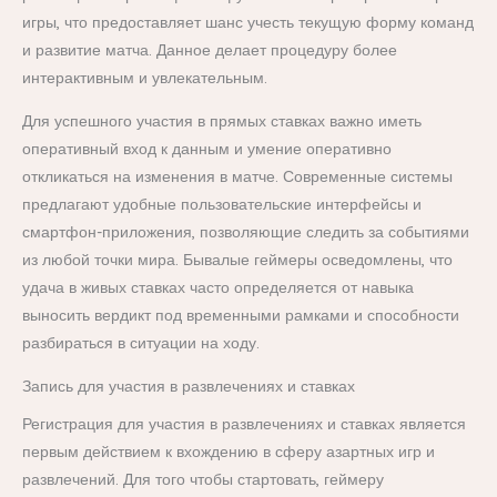
игры, что предоставляет шанс учесть текущую форму команд
и развитие матча. Данное делает процедуру более
интерактивным и увлекательным.
Для успешного участия в прямых ставках важно иметь
оперативный вход к данным и умение оперативно
откликаться на изменения в матче. Современные системы
предлагают удобные пользовательские интерфейсы и
смартфон-приложения, позволяющие следить за событиями
из любой точки мира. Бывалые геймеры осведомлены, что
удача в живых ставках часто определяется от навыка
выносить вердикт под временными рамками и способности
разбираться в ситуации на ходу.
Запись для участия в развлечениях и ставках
Регистрация для участия в развлечениях и ставках является
первым действием к вхождению в сферу азартных игр и
развлечений. Для того чтобы стартовать, геймеру