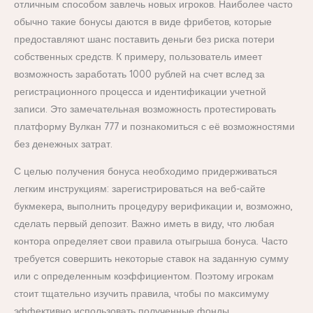
отличным способом завлечь новых игроков. Наиболее часто
обычно такие бонусы даются в виде фрибетов, которые
предоставляют шанс поставить деньги без риска потери
собственных средств. К примеру, пользователь имеет
возможность заработать 1000 рублей на счет вслед за
регистрационного процесса и идентификации учетной
записи. Это замечательная возможность протестировать
платформу Вулкан 777 и познакомиться с её возможностями
без денежных затрат.
С целью получения бонуса необходимо придерживаться
легким инструкциям: зарегистрироваться на веб-сайте
букмекера, выполнить процедуру верификации и, возможно,
сделать первый депозит. Важно иметь в виду, что любая
контора определяет свои правила отыгрыша бонуса. Часто
требуется совершить некоторые ставок на заданную сумму
или с определенным коэффициентом. Поэтому игрокам
стоит тщательно изучить правила, чтобы по максимуму
эффективно использовать полученные фонды.