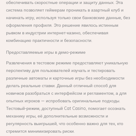
обеспечивать скоростные операции и защиту данных. Эта
система позволяет геймерам проникать в азартный клуб и
начинать игру, используя только свои банковские данные, без
оформления профиля. Это решение явилось истинным
рывком в индустрии интернет-казино, обеспечивая
комбинацию практичности и безопасности.
Предоставляемые игры в демо-режиме
Развлечения в тестовом режиме предоставляют уникальную
перспективу для пользователей изучать и тестировать
различные автоматы и карточные игры без необходимости
делать реальные ставки. Данный отличный способ для
новичков разобраться с интерфейсом и регламентом, а для
опытных игроков — испробовать оригинальные подходы.
Тестовый-режим, доступный Cat Casino, помогает осознать
механику игры, её дополнительные возможности и
регулярность выигрышей, что особенно важно для тех, кто
стремится минимизировать риски.