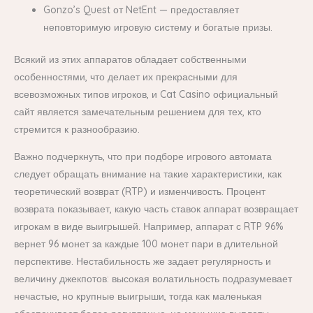
Gonzo’s Quest от NetEnt — предоставляет
неповторимую игровую систему и богатые призы.
Всякий из этих аппаратов обладает собственными
особенностями, что делает их прекрасными для
всевозможных типов игроков, и Cat Casino официальный
сайт является замечательным решением для тех, кто
стремится к разнообразию.
Важно подчеркнуть, что при подборе игрового автомата
следует обращать внимание на такие характеристики, как
теоретический возврат (RTP) и изменчивость. Процент
возврата показывает, какую часть ставок аппарат возвращает
игрокам в виде выигрышей. Например, аппарат с RTP 96%
вернет 96 монет за каждые 100 монет пари в длительной
перспективе. Нестабильность же задает регулярность и
величину джекпотов: высокая волатильность подразумевает
нечастые, но крупные выигрыши, тогда как маленькая