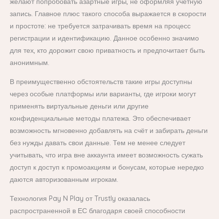
желают попробовать азартные игры, не оформляя учетную
запись. Главное плюс такого способа выражается в скорости
и простоте: не требуется затрачивать время на процесс
регистрации и идентификацию. Данное особенно значимо
для тех, кто дорожит свою приватность и предпочитает быть
анонимным.
В преимущественно обстоятельств такие игры доступны
через особые платформы или варианты, где игроки могут
применять виртуальные деньги или другие
конфиденциальные методы платежа. Это обеспечивает
возможность мгновенно добавлять на счёт и забирать деньги
без нужды давать свои данные. Тем не менее следует
учитывать, что игра вне аккаунта имеет возможность сужать
доступ к доступ к промоакциям и бонусам, которые нередко
даются авторизованным игрокам.
Технология Pay N Play от Trustly оказалась
распространенной в ЕС благодаря своей способности