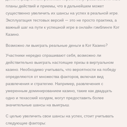
планы действий и приемы, что в дальнейшем может
существенно увеличить их шансы на успех в реальной игре.
Эксплуатация тестовых версий — это не просто практика, а
важный шаг на пути к успешной игре в онлайн гэмблинге Кэт
Казино.
Возможно ли выиграть реальные деньги в Кэт Казино?
Участники нередко спрашивают себя, возможно ли
действительно выиграть настоящие призы в виртуальном
казино. Необходимо учитывать, что вероятности на победу
определяются от множества факторов, включая вид
развлечения и стратегию. Например, развлечения с
умеренным доминированием казино, такие как двадцать
одно и техасский холдем, могут предоставить более
значительные шансы на выигрыш.
С целью увеличить свои шансы на успех, стоит учитывать
следующие факторы: