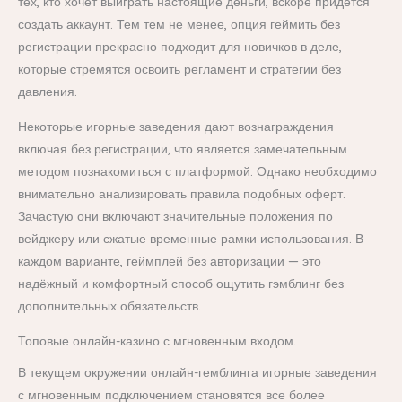
тех, кто хочет выиграть настоящие деньги, вскоре придется
создать аккаунт. Тем тем не менее, опция геймить без
регистрации прекрасно подходит для новичков в деле,
которые стремятся освоить регламент и стратегии без
давления.
Некоторые игорные заведения дают вознаграждения
включая без регистрации, что является замечательным
методом познакомиться с платформой. Однако необходимо
внимательно анализировать правила подобных оферт.
Зачастую они включают значительные положения по
вейджеру или сжатые временные рамки использования. В
каждом варианте, геймплей без авторизации — это
надёжный и комфортный способ ощутить гэмблинг без
дополнительных обязательств.
Топовые онлайн-казино с мгновенным входом.
В текущем окружении онлайн-гемблинга игорные заведения
с мгновенным подключением становятся все более