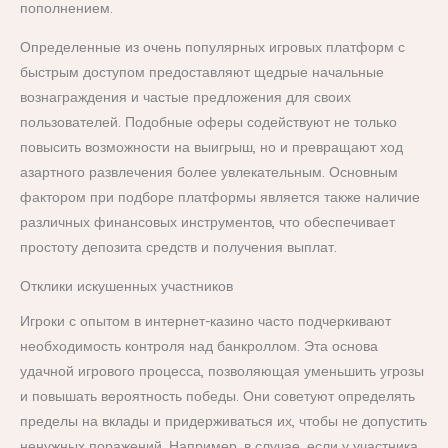
пополнением.
Определенные из очень популярных игровых платформ с
быстрым доступом предоставляют щедрые начальные
вознаграждения и частые предложения для своих
пользователей. Подобные оферы содействуют не только
повысить возможности на выигрыш, но и превращают ход
азартного развлечения более увлекательным. Основным
фактором при подборе платформы является также наличие
различных финансовых инструментов, что обеспечивает
простоту депозита средств и получения выплат.
Отклики искушенных участников
Игроки с опытом в интернет-казино часто подчеркивают
необходимость контроля над банкроллом. Эта основа
удачной игрового процесса, позволяющая уменьшить угрозы
и повышать вероятность победы. Они советуют определять
пределы на вклады и придерживаться их, чтобы не допустить
ненужных поражений. Например, в случае, если у участника,