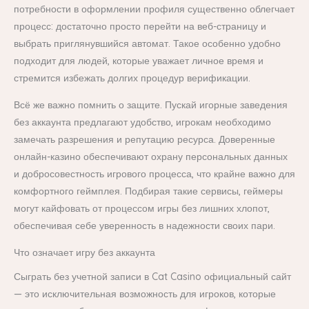
потребности в оформлении профиля существенно облегчает
процесс: достаточно просто перейти на веб-страницу и
выбрать приглянувшийся автомат. Такое особенно удобно
подходит для людей, которые уважает личное время и
стремится избежать долгих процедур верификации.
Всё же важно помнить о защите. Пускай игорные заведения
без аккаунта предлагают удобство, игрокам необходимо
замечать разрешения и репутацию ресурса. Доверенные
онлайн-казино обеспечивают охрану персональных данных
и добросовестность игрового процесса, что крайне важно для
комфортного геймплея. Подбирая такие сервисы, геймеры
могут кайфовать от процессом игры без лишних хлопот,
обеспечивая себе уверенность в надежности своих пари.
Что означает игру без аккаунта
Сыграть без учетной записи в Cat Casino официальный сайт
— это исключительная возможность для игроков, которые