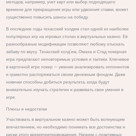
методов, например, учет карт или выбор подходящего
времени для прекращения игры или удвоения ставки, может
существенно повысить шансы на победу.
В последние годы техасский холдем стал одной из наиболее
популярных игр на игровых столах в виртуальных казино. Её
разнообразные модификации позволяют любому отыскать
забаву по вкусу. Техасский холд’ем, Омаха и Стад покерная
игра предлагают неповторимые условия и тактики. Ключевое
в карточной игре покер — умение анализировать оппонентов
и грамотно распоряжаться своим денежным фондом. Даже
новички способны добиться результата, когда будут
внимательно изучать стратегии и развивать свои умения в
игре.
Плюсы и недостатки
Участвовать в виртуальном казино может быть волнующим
впечатлением, но необходимо понимать все достоинства и
риски этого времяпрепровождения. Начнем с позитивных