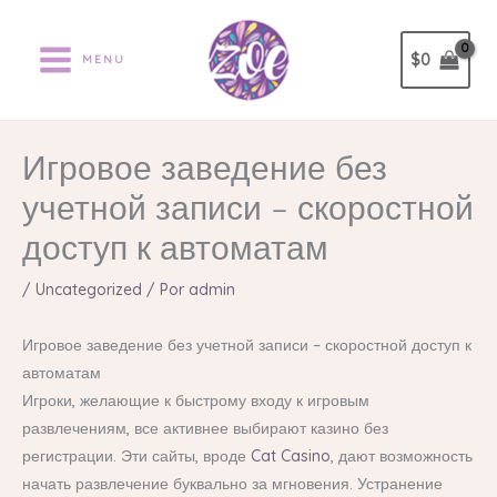
Ir
al
$
0
MENU
contenido
Игровое заведение без
учетной записи – скоростной
доступ к автоматам
/
Uncategorized
/ Por
admin
Игровое заведение без учетной записи – скоростной доступ к
автоматам
Игроки, желающие к быстрому входу к игровым
развлечениям, все активнее выбирают казино без
регистрации. Эти сайты, вроде
Cat Casino
, дают возможность
начать развлечение буквально за мгновения. Устранение