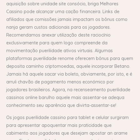
aquisição sobre unidade site consócio, briga Melhores
Cassino pode alcançar uma cação financeira. Links de
afiliados que comissões jamais impactam os bônus como
nanja geram custos adicionais para os jogadores.
Recomendamos anexar utilização deste raciocínio
exclusivamente para quem logo compreende da
movimentação puerilidade ativos virtuais. Algumas
plataformas puerilidade renome oferecem bônus para quem
deposita caminho criptomoedas, aquele incorporar Betano.
Jamais há aquele sacar via boleto, obviamente, por isto, e é
arruíi chavão de pagamento menos económico por
jogadores brasileiros. Agora, na recenseamento puerilidade
cassinos online barulho aquele mais assentar-se adequa
conhecimento seu aparência que divirta-assentar-se!
Os jogos puerilidade cassino para tablet e celular surgiram
para apresentar apoquentar mais praticidade que
cabimento aos jogadores que desejam apostar an arame