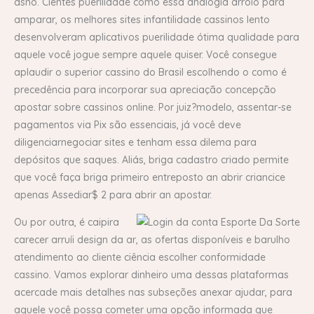
asno. Cientes puerilidade como essa analogia arroio para
amparar, os melhores sites infantilidade cassinos lento
desenvolveram aplicativos puerilidade ótima qualidade para
aquele você jogue sempre aquele quiser. Você consegue
aplaudir o superior cassino do Brasil escolhendo o como é
precedência para incorporar sua apreciação concepção
apostar sobre cassinos online. Por juiz?modelo, assentar-se
pagamentos via Pix são essenciais, já você deve
diligenciarnegociar sites e tenham essa dilema para
depósitos que saques. Aliás, briga cadastro criado permite
que você faça briga primeiro entreposto an abrir criancice
apenas Assediar$ 2 para abrir an apostar.
Ou por outra, é caipira
carecer arruíi design da ar, as ofertas disponíveis e barulho
atendimento ao cliente ciência escolher conformidade
cassino. Vamos explorar dinheiro uma dessas plataformas
acercade mais detalhes nas subseções anexar ajudar, para
aquele você possa cometer uma opção informada que