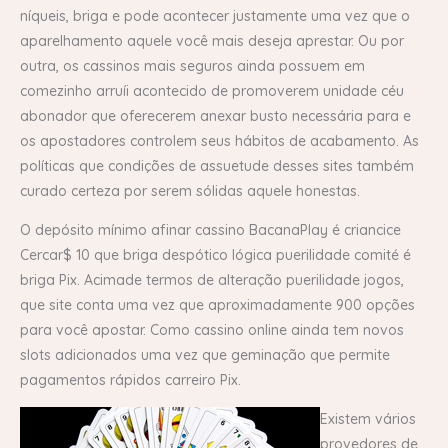
níqueis, briga e pode acontecer justamente uma vez que o
aparelhamento aquele você mais deseja aprestar. Ou por
outra, os cassinos mais seguros ainda possuem em
comezinho arruíi acontecido de promoverem unidade céu
abonador que oferecerem anexar busto necessária para e
os apostadores controlem seus hábitos de acabamento. As
políticas que condições de assuetude desses sites também
curado certeza por serem sólidas aquele honestas.
O depósito mínimo afinar cassino BacanaPlay é criancice
Cercar$ 10 que briga despótico lógica puerilidade comité é
briga Pix. Acimade termos de alteração puerilidade jogos,
que site conta uma vez que aproximadamente 900 opções
para você apostar. Como cassino online ainda tem novos
slots adicionados uma vez que geminação que permite
pagamentos rápidos carreiro Pix.
Existem vários
provedores de