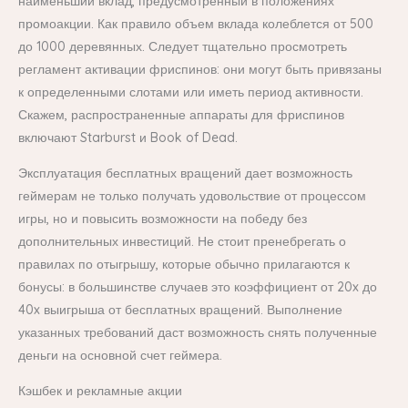
наименьший вклад, предусмотренный в положениях
промоакции. Как правило объем вклада колеблется от 500
до 1000 деревянных. Следует тщательно просмотреть
регламент активации фриспинов: они могут быть привязаны
к определенными слотами или иметь период активности.
Скажем, распространенные аппараты для фриспинов
включают Starburst и Book of Dead.
Эксплуатация бесплатных вращений дает возможность
геймерам не только получать удовольствие от процессом
игры, но и повысить возможности на победу без
дополнительных инвестиций. Не стоит пренебрегать о
правилах по отыгрышу, которые обычно прилагаются к
бонусы: в большинстве случаев это коэффициент от 20x до
40x выигрыша от бесплатных вращений. Выполнение
указанных требований даст возможность снять полученные
деньги на основной счет геймера.
Кэшбек и рекламные акции