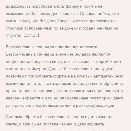
возможность испробовать платформу и понять её
возможности без риска для кошелька. Однако необходимо
иметь в виду, что бездепы бонусы часто сопровождаются
строгими требованиями по вейджеру и ограничениями на
maximal cashout.
Безвозмездные спины за пополнение депозита
Безвозмездные спины за внесение баланса являются
популярным бонусом в виртуальных казино, который манит
множество геймеров. Данные безвозмездные раскрутки
позволяют попробовать фортуна на игровых автоматах безо
всяких дополнительных издержек. Зачастую всего фриспины
предоставляются первичным пользователям при начальном
внесении средств счета, но определенные платформы дают
их и для лояльных пользователей в рамках промоакций.
С целью обрести безвозмездных спинов нужно завести
учетную запись на портале казино и депонировать