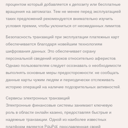
процентом который добавляется к депозиту или бесплатные
вращения на автоматах. Тем не менее перед эксплуатацией
таких предложений рекомендуется внимательно изучить
условия премии, чтобы уклониться от неожиданных лимитов.
Безопасность транзакций при эксплуатации платежных карт
обеспечивается благодаря новейшим технологиям
шифрования данных. Это обеспечивает охрану
персональной сведений игроков относительно аферистов.
Однако пользователям следует осознавать о необходимости
выполнять основные меры предосторожности: не сообщать
данные карты чужим людям и периодически отслеживать
историю операций на наличие подозрительных активностей.
Сервисы электронных транзакций
Электронные финансовые системы занимают ключевую
роль в области онлайн казино, предоставляя быстрые и
надежные транзакции. Одной из наиболее известных
платформ является PayPal, прославленная своей