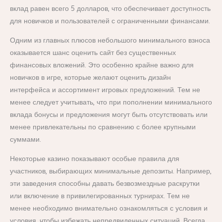
вклад равен всего 5 долларов, что обеспечивает доступность
для новичков и пользователей с ограниченными финансами.
Одним из главных плюсов небольшого минимального взноса
оказывается шанс оценить сайт без существенных
финансовых вложений. Это особенно крайне важно для
новичков в игре, которые желают оценить дизайн
интерфейса и ассортимент игровых предложений. Тем не
менее следует учитывать, что при пополнении минимального
вклада бонусы и предложения могут быть отсутствовать или
менее привлекательны по сравнению с более крупными
суммами.
Некоторые казино показывают особые правила для
участников, выбирающих минимальные депозиты. Например,
эти заведения способны давать безвозмездные раскрутки
или включение в привилегированных турнирах. Тем не
менее необходимо внимательно ознакомляться с условия и
условия, чтобы избежать непредвиденных ситуаций. Всегда