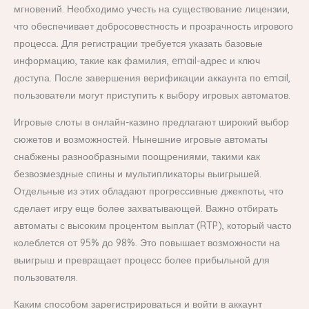
мгновений. Необходимо учесть на существование лицензии,
что обеспечивает добросовестность и прозрачность игрового
процесса. Для регистрации требуется указать базовые
информацию, такие как фамилия, email-адрес и ключ
доступа. После завершения верификации аккаунта по email,
пользователи могут приступить к выбору игровых автоматов.
Игровые слоты в онлайн-казино предлагают широкий выбор
сюжетов и возможностей. Нынешние игровые автоматы
снабжены разнообразными поощрениями, такими как
безвозмездные спины и мультипликаторы выигрышей.
Отдельные из этих обладают прогрессивные джекпоты, что
сделает игру еще более захватывающей. Важно отбирать
автоматы с высоким процентом выплат (RTP), который часто
колеблется от 95% до 98%. Это повышает возможности на
выигрыш и превращает процесс более прибыльной для
пользователя.
Каким способом зарегистрироваться и войти в аккаунт