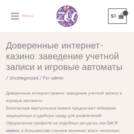
Ir
al
$
0
MENU
contenido
Доверенные интернет-
казино: заведение учетной
записи и игровые автоматы
/
Uncategorized
/ Por
admin
Доверенные интернет-казино: заведение учетной записи и
игровые автоматы
Безопасные виртуальные казино предлагают геймерам
защищенную и удобную среду для развлечений.
Оформление профиля на подобных ресурсах, как
Get X
казино
, в большинстве случаев занимает всего несколько