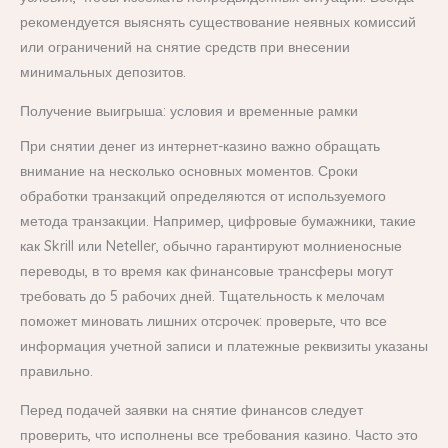
рекомендуется выяснять существование неявных комиссий
или ограничений на снятие средств при внесении
минимальных депозитов.
Получение выигрыша: условия и временные рамки
При снятии денег из интернет-казино важно обращать
внимание на несколько основных моментов. Сроки
обработки транзакций определяются от используемого
метода транзакции. Например, цифровые бумажники, такие
как Skrill или Neteller, обычно гарантируют молниеносные
переводы, в то время как финансовые трансферы могут
требовать до 5 рабочих дней. Тщательность к мелочам
поможет миновать лишних отсрочек: проверьте, что все
информация учетной записи и платежные реквизиты указаны
правильно.
Перед подачей заявки на снятие финансов следует
проверить, что исполнены все требования казино. Часто это