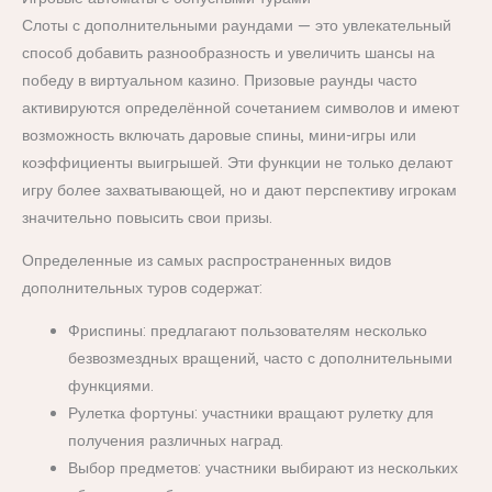
Слоты с дополнительными раундами — это увлекательный
способ добавить разнообразность и увеличить шансы на
победу в виртуальном казино. Призовые раунды часто
активируются определённой сочетанием символов и имеют
возможность включать даровые спины, мини-игры или
коэффициенты выигрышей. Эти функции не только делают
игру более захватывающей, но и дают перспективу игрокам
значительно повысить свои призы.
Определенные из самых распространенных видов
дополнительных туров содержат:
Фриспины: предлагают пользователям несколько
безвозмездных вращений, часто с дополнительными
функциями.
Рулетка фортуны: участники вращают рулетку для
получения различных наград.
Выбор предметов: участники выбирают из нескольких