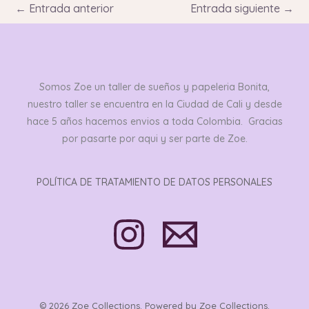
←
Entrada anterior
Entrada siguiente
→
Somos Zoe un taller de sueños y papeleria Bonita,
nuestro taller se encuentra en la Ciudad de Cali y desde
hace 5 años hacemos envios a toda Colombia. Gracias
por pasarte por aqui y ser parte de Zoe.
POLÍTICA DE TRATAMIENTO DE DATOS PERSONALES
© 2026 Zoe Collections. Powered by Zoe Collections.