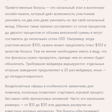
Приветственные бонусы — это начальный этап в вселенную
онлайн-казино, который даёт возможность участникам
умножить на два или даже умножить на три свой начальный
вклад. Обычно такие премии составляют от сотни процентов
до двухсот процентов от объема внесенной суммы и могут
составлять до нескольких сотен USD. Например, когда
участник вносит $100, казино может предложить плюс $100 в
качестве бонуса. Тем не менее необходимо иметь в виду, что
эти финансы нужно прокрутить, прежде чем их можно будет
обналичить. Требования вейджера варьируются: отдельные
игорные заведения предъявляют в 20 раз вейджера, иные —
до пятидесятикратного.
Бездепозитные оферы в особенности заманчивы для
новичков, поскольку позволяют стартовать игровой процесс
без каких-либо финансовых вложений. Часто это маленькие
размеры — от $10 до $30 или даровые раскрутки на
известных игровых автоматах. Эти бонусы обеспечивают