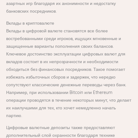
азартных игр благодаря их анонимности и недостатку
банковских посредников.
Вклады в криптовалюте
Вклады в цифровой валюте становятся все более
востребованными среди игроков, ищущих мгновенные и
защищенные варианты пополнения своих балансов.
Ключевое достоинство эксплуатации цифровых валют для
вкладов состоит в их непрозрачности и необходимости
обходиться без финансовых посредников. Такое помогает
избежать избыточных сборов и задержек, что нередко
сопутствуют классические денежные переводы через банк.
Например, при использовании Bitcoin или Ethereum
операции проводятся в течение некоторых минут, что делает
их наилучшими для тех, кто хочет немедленно начать
партию.
Цифровые валютные депозиты также предоставляют
дополнительный слой охранности благодаря технике