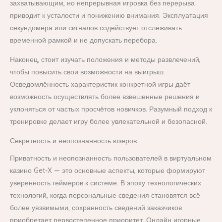
захватывающим, но непрерывная игровка без перерыва
приводит к усталости и понижению внимания. Эксплуатация
секундомера или сигналов содействует отслеживать
временной рамкой и не допускать перебора.
Наконец, стоит изучать положения и методы развлечений,
чтобы повысить свои возможности на выигрыш.
Осведомлённость характеристик конкретной игры даёт
возможность осуществлять более взвешенные решения и
уклоняться от частых просчётов новичков. Разумный подход к
тренировке делает игру более увлекательной и безопасной.
Секретность и неопознанность юзеров
Приватность и неопознанность пользователей в виртуальном
казино Get-X — это основные аспекты, которые формируют
уверенность геймеров к системе. В эпоху технологических
технологий, когда персональные сведения становятся всё
более уязвимыми, сохранность сведений заказчиков
приобретает первостепенное приоритет. Онлайн игорные