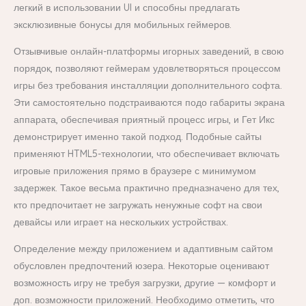
легкий в использовании UI и способны предлагать
эксклюзивные бонусы для мобильных геймеров.
Отзывчивые онлайн-платформы игорных заведений, в свою
порядок, позволяют геймерам удовлетворяться процессом
игры без требования инсталляции дополнительного софта.
Эти самостоятельно подстраиваются подо габариты экрана
аппарата, обеспечивая приятный процесс игры, и Гет Икс
демонстрирует именно такой подход. Подобные сайты
применяют HTML5-технологии, что обеспечивает включать
игровые приложения прямо в браузере с минимумом
задержек. Такое весьма практично предназначено для тех,
кто предпочитает не загружать ненужные софт на свои
девайсы или играет на нескольких устройствах.
Определение между приложением и адаптивным сайтом
обусловлен предпочтений юзера. Некоторые оценивают
возможность игру не требуя загрузки, другие — комфорт и
доп. возможности приложений. Необходимо отметить, что