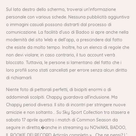
Sul lato destro dello schermo, troverai un’informazione
personale con various schede. Nessuna pubblicità aggiuntiva
o immagini casuali possono distrarti dal processo di
comunicazione. La facilità d’uso di Badoo si apre anche nella
modernità del sito Web e dell’app, a prescindere dal fatto
che esiste da molto tempo. Inoltre, ha un elenco di regole che
non devi violare; in caso contrario, il tuo account verrà
bloccato. Tuttavia, le persone si lamentano del fatto che i
loro profili sono stati cancellati per errore senza alcun diritto
di richiamarli.
Niente foto di pettorali perfetti, di bicipiti enormi o di
addominali scolpiti. Chappy guardava all’inclusione. Ma
Chappy period diversa. Il sito di incontri per stringere nuove
amicizie e non soltanto… Su Sky Sport Collection tra stasera e
sabato 17 aprile quattro i match di Common Season da
seguire in diretta,�anche in streaming su NOWAKIL BADOO,
IL ROOKIE DEI RECORD Articolo completo » Che ne pensi? L’