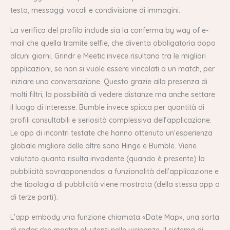
testo, messaggi vocali e condivisione di immagini.
La verifica del profilo include sia la conferma by way of e-
mail che quella tramite selfie, che diventa obbligatoria dopo
alcuni giorni. Grindr e Meetic invece risultano tra le migliori
applicazioni, se non si vuole essere vincolati a un match, per
iniziare una conversazione. Questo grazie alla presenza di
molti filtri, la possibilità di vedere distanze ma anche settare
il luogo di interesse. Bumble invece spicca per quantità di
profili consultabili e seriosità complessiva dell’applicazione.
Le app di incontri testate che hanno ottenuto un’esperienza
globale migliore delle altre sono Hinge e Bumble. Viene
valutato quanto risulta invadente (quando è presente) la
pubblicità sovrapponendosi a funzionalità dell’applicazione e
che tipologia di pubblicità viene mostrata (della stessa app o
di terze parti).
L’app embody una funzione chiamata «Date Map», una sorta
di radar che mostra gli utenti nelle vicinanze. Il sistema di