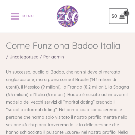
Ir
al
$
0
MENU
contenido
Come Funziona Badoo Italia
/
Uncategorized
/ Por
admin
Un successo, quello di Badoo, che non si deve al mercato
anglosassone, ma a paesi come il Brasile (14.1 milioni di
utenti), il Messico (9 milioni), la Francia (8.2 milioni), la Spagna
(6.5 milioni) e l’Italia (6 milioni). Badoo è riuscito ad innovare il
modello dei vecchi servizi di “marital dating” creando il
“social o informal dating“. Nel primo caso conosceremo le
persone che hanno solo visitato il nostro profilo mentre nella
sezione «A chi piaci» troveremo la lista delle persone che
hanno schiacciato il pulsante «cuore» nel nostro profilo. Nella