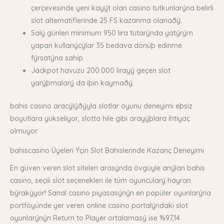
çerçevesinde yeni kayýt olan casino tutkunlarýna belirli
slot alternatiflerinde 25 FS kazanma olanaðý.
Salý günleri minimum 950 lira tutarýnda yatýrým
yapan kullanýcýlar 35 bedava dönüþ edinme
fýrsatýna sahip.
Jackpot havuzu 200.000 lirayý geçen slot
yarýþmalarý da iþin kaymaðý.
bahis casino aracýlýðýyla slotlar oyunu deneyimi eþsiz
boyutlara yükseliyor, slotta hile gibi arayýþlara ihtiyaç
olmuyor.
bahiscasino Üyeleri Ýçin Slot Bahislerinde Kazanç Deneyimi
En güven veren slot siteleri arasýnda övgüyle anýlan bahis
casino, seçili slot seçenekleri ile tüm oyuncularý hayran
býrakýyor! Sanal casino piyasasýnýn en popüler oyunlarýna
portföyünde yer veren online casino portalýndaki slot
oyunlarýnýn Return to Player ortalamasý ise %97,14