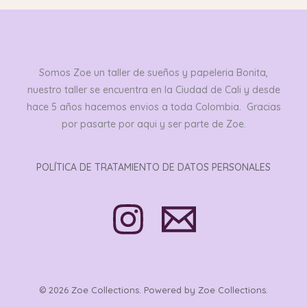
Somos Zoe un taller de sueños y papeleria Bonita,
nuestro taller se encuentra en la Ciudad de Cali y desde
hace 5 años hacemos envios a toda Colombia. Gracias
por pasarte por aqui y ser parte de Zoe.
POLÍTICA DE TRATAMIENTO DE DATOS PERSONALES
© 2026 Zoe Collections. Powered by Zoe Collections.