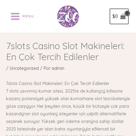
Ir
al
$
0
MENU
contenido
7slots Casino Slot Makineleri:
En Çok Tercih Edilenler
/
Uncategorized
/ Por
admin
7slots Casino Slot Makineleri: En Çok Tercih Edilenler
7 slots çevrimiçi kumar sitesi, 2025te de kullanýcý kitlesine
kazanç potansiyeli yüksek olan kumarhane slot tecrübeleriyle
göze çarpýyor. Her þeyden önce, küçük bir bütçeyle çok para
kazandýran slot oyunlarý isteyenler için çeþitli alternatiflerle
seçenek sunuyor. Yüksek geri ödeme oranýna sahip slotlar
2025 listesinde yer alan bahis oyunlarýyla eðlenceli bir